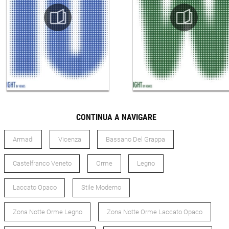
CONTINUA A NAVIGARE
Armadi
Vicenza
Bassano Del Grappa
Castelfranco Veneto
Orme
Legno
Laccato Opaco
Stile Moderno
Zona Notte Orme Legno
Zona Notte Orme Laccato Opaco