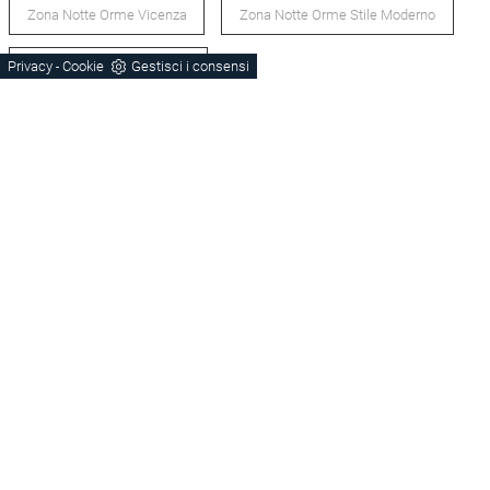
Zona Notte Orme Vicenza
Zona Notte Orme Stile Moderno
Privacy
Cookie
Gestisci i consensi
Zona Notte Legno Vicenza
-
Zona Notte Laccato Opaco Vicenza
Zona Notte Stile Moderno Vicenza
Armadi Vicenza
POTREBBERO PIACERTI ANCHE