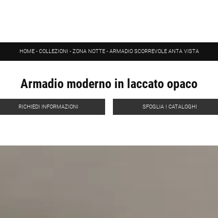
HOME
-
COLLEZIONI
-
ZONA NOTTE
-
ARMADIO SCORREVOLE ANTA VISTA
Armadio moderno in laccato opaco
RICHIEDI INFORMAZIONI
SFOGLIA I CATALOGHI