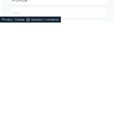
Privacy
Cookie
Gestisci i consensi
-
Acconsento all'informativa sulla
Privacy Policy
Domanda di sicurezza
Scrivere la parola "Fragole" al singolare
INVIA