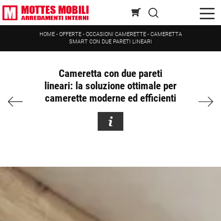
HOME
-
OFFERTE
-
OCCASIONI CAMERETTE
-
CAMERETTA
SMART CON DUE PARETI LINEARI
Cameretta con due pareti
lineari: la soluzione ottimale per
camerette moderne ed efficienti