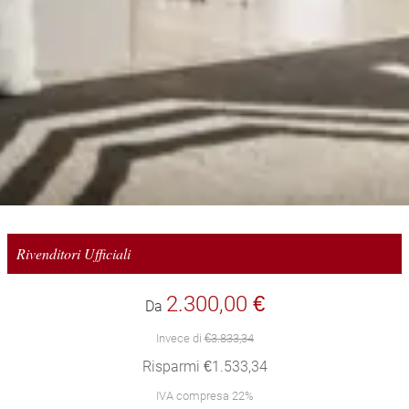
Rivenditori Ufficiali
2.300,00 €
Da
Invece di
€3.833,34
Risparmi €1.533,34
IVA compresa 22%