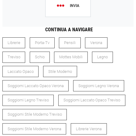
INVIA
CONTINUA A NAVIGARE
Librerie
Porta-Tv
Pensili
Verona
Treviso
Schio
Mottes Mobili
Legno
Laccato Opaco
Stile Moderno
Soggiorni Laccato Opaco Verona
Soggiorni Legno Verona
Soggiorni Legno Treviso
Soggiorni Laccato Opaco Treviso
Soggiorni Stile Moderno Treviso
Soggiorni Stile Moderno Verona
Librerie Verona