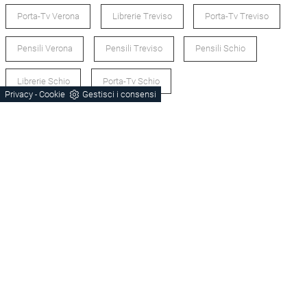
Porta-Tv Verona
Librerie Treviso
Porta-Tv Treviso
Pensili Verona
Pensili Treviso
Pensili Schio
Librerie Schio
Porta-Tv Schio
Privacy
Cookie
Gestisci i consensi
-
POTREBBERO PIACERTI ANCHE