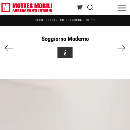
HOME
-
COLLEZIONI
-
SOGGIORNI
-
CITY 1
Soggiorno Moderno