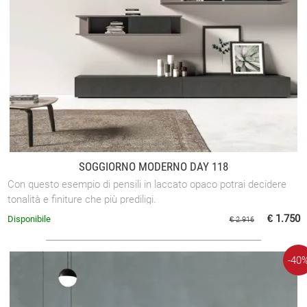
SOGGIORNO MODERNO DAY 118
Con questo esempio di pensili in laccato opaco potrai decidere
tonalità e finiture che più prediligi.
€ 1.750
Disponibile
€ 2.916
-40