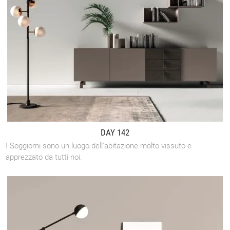
DAY 142
I Soggiorni sono un luogo dell'abitazione molto vissuto e
apprezzato da tutti noi.