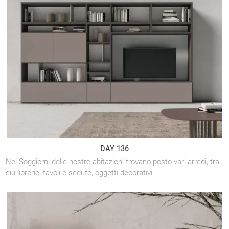
DAY 136
Nei Soggiorni delle nostre abitazioni trovano posto vari arredi, tra
cui librerie, tavoli e sedute, oggetti decorativi.