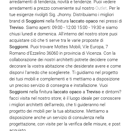
arredamenti di tendenza, novità e tendenze. Puoi vedere
arredamenti a prezzo conveniente sul nostro
Outlet
. Per le
tue esigenze rivolgiti Sig. Jhonny. Distribuiamo i migliori
brand di
Soggiorni
nella finitura
laccato opaco
nei pressi di
Treviso
. Siamo aperti: 09:00 - 12:00 15:00 - 19:30 e siamo
chiusi lunedì e domenica. All'interno del nostro store puoi
acquistare ciò che ti serve tra le varie proposte di
Soggiorni
. Puoi trovare Mottes Mobili, V.le Europa, 7
Romano d'Ezzelino 36060 in provincia di Vicenza. Con la
collaborazione dei nostri architetti potrete decidere come
decorare la vostra abitazione che desiderate avere e come
disporvi l'arredo che sceglierete. Ti guidiamo nel progetto
dei tuoi mobili e complementi e ti mettiamo a disposizione
un preciso servizio di consegna e installazione. Vuoi
Soggiorni
nella finitura
laccato opaco
a
Treviso
e dintorni?
facci visita nel nostro store; è il luogo ideale per conoscere
i migliori architetti dell'arredo, che ti guideranno nel
progetto dei mobili per la tua abitazione. Mettiamo a
disposizione anche un servizio di consulenza nella
progettazione, con visite per la verifica delle misure, e post
acquisto.