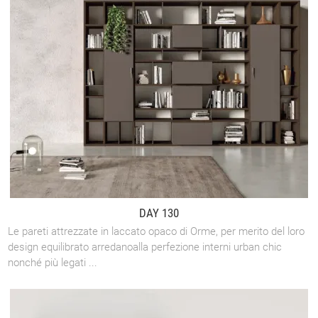
DAY 130
Le pareti attrezzate in laccato opaco di Orme, per merito del loro
design equilibrato arredanoalla perfezione interni urban chic
nonché più legati ...