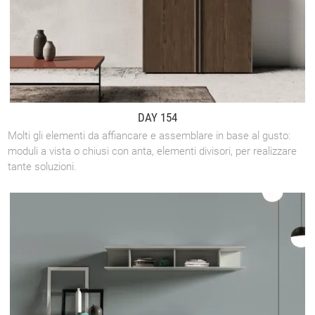
DAY 154
Molti gli elementi da affiancare e assemblare in base al gusto:
moduli a vista o chiusi con anta, elementi divisori, per realizzare
tante soluzioni.