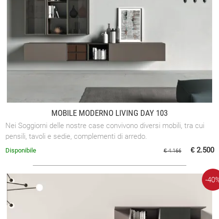
MOBILE MODERNO LIVING DAY 103
Nei Soggiorni delle nostre case convivono diversi mobili, tra cui
pensili, tavoli e sedie, complementi di arredo.
€ 2.500
Disponibile
€ 4.166
-40