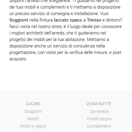
disporvi l'arredo che sceglierete. Ti guidiamo nel progetto
dei tuoi mobili e complementi e ti mettiamo a disposizione
un preciso servizio di consegna e installazione. Vuoi
Soggiorni
nella finitura
laccato opaco
a
Treviso
e dintorni?
facci visita nel nostro store; è il luogo ideale per conoscere
i migliori architetti dell'arredo, che ti guideranno nel
progetto dei mobili per la tua abitazione. Mettiamo a
disposizione anche un servizio di consulenza nella
progettazione, con visite per la verifica delle misure, e post
acquisto.
CUCINE
ZONA NOTTE
Soggiorni
Camerette
Salotti
Arredo bagno
Mobili in legno
Complementi