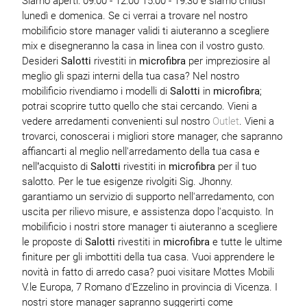
Siamo aperti: 09:00 - 12:00 15:00 - 19:30 e siamo chiusi
lunedì e domenica. Se ci verrai a trovare nel nostro
mobilificio store manager validi ti aiuteranno a scegliere
mix e disegneranno la casa in linea con il vostro gusto.
Desideri
Salotti
rivestiti in
microfibra
per impreziosire al
meglio gli spazi interni della tua casa? Nel nostro
mobilificio rivendiamo i modelli di
Salotti
in
microfibra
;
potrai scoprire tutto quello che stai cercando. Vieni a
vedere arredamenti convenienti sul nostro
Outlet
. Vieni a
trovarci, conoscerai i migliori store manager, che sapranno
affiancarti al meglio nell'arredamento della tua casa e
nell’acquisto di
Salotti
rivestiti in
microfibra
per il tuo
salotto. Per le tue esigenze rivolgiti Sig. Jhonny.
garantiamo un servizio di supporto nell'arredamento, con
uscita per rilievo misure, e assistenza dopo l'acquisto. In
mobilificio i nostri store manager ti aiuteranno a scegliere
le proposte di
Salotti
rivestiti in
microfibra
e tutte le ultime
finiture per gli imbottiti della tua casa. Vuoi apprendere le
novità in fatto di arredo casa? puoi visitare Mottes Mobili
V.le Europa, 7 Romano d'Ezzelino in provincia di Vicenza. I
nostri store manager sapranno suggerirti come