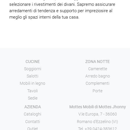
selezionare i rivestimenti dei divani. Sapremo assicurare
arredamenti di tendenza e supporto per impreziosire al
meglio gli spazi interni della tua casa.
CUCINE
ZONA NOTTE
Soggiorni
Camerette
Salotti
Arredo bagno
Mobili in legno
Complementi
Tavoli
Porte
Sedie
AZIENDA
Mottes Mobili di Mottes Jhonny
Cataloghi
V.le Europa, 7 - 36060
Contatti
Romano d'Ezzelino (VI)
Outlet
Tel.
+39 0424-383612