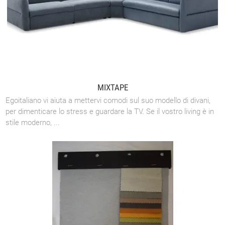
MIXTAPE
Egoitaliano vi aiuta a mettervi comodi sul suo modello di divani,
per dimenticare lo stress e guardare la TV. Se il vostro living è in
stile moderno, ...