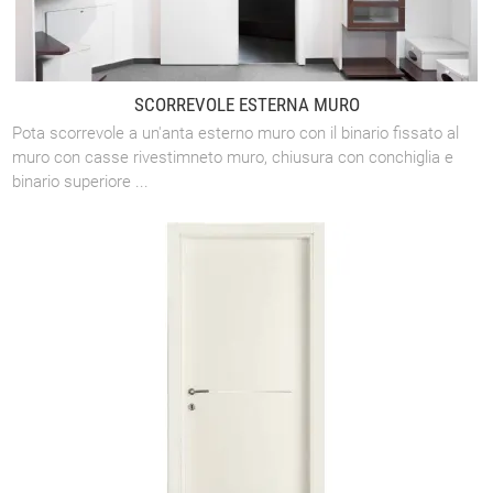
SCORREVOLE ESTERNA MURO
Pota scorrevole a un'anta esterno muro con il binario fissato al
muro con casse rivestimneto muro, chiusura con conchiglia e
binario superiore ...