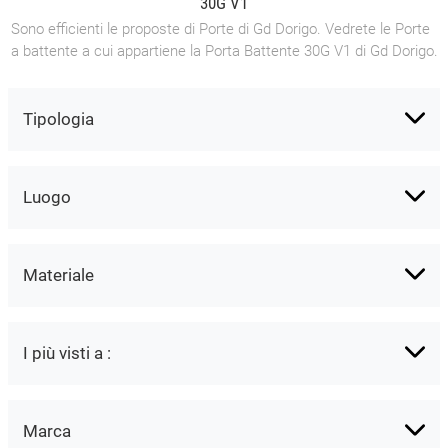
30G V1
Sono efficienti le proposte di Porte di Gd Dorigo. Vedrete le Porte
a battente a cui appartiene la Porta Battente 30G V1 di Gd Dorigo.
Tipologia
Luogo
Materiale
I più visti a :
Marca