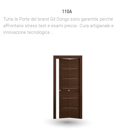
110A
Tutte le Porte del brand Gd Dorigo sono garantite perché
affrontano stress test e esami precisi. Cura artigianale e
innovazione tecnologica ...