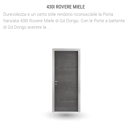
430I ROVERE MIELE
Durevolezza e un certo stile rendono riconoscibile la Porta
Itarsiata 430i Rovere Miele di Gd Dorigo. Con le Porte a battente
di Gd Dorigo averete la ...