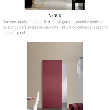
VENUS
Con uno studio instancabile di nuove gamme, decori e tecniche,
Gd Dorigo caratterizza le sue Porte. Gd Dorigo definisce la propria
leadership nella ...