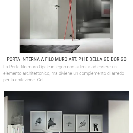
PORTA INTERNA A FILO MURO ART. P11E DELLA GD DORIGO
La Porta filo muro Opale in legno non si limita ad essere un
elemento architettonico, ma diviene un complemento di arredo
per la abitazione. Gd ...