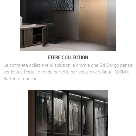
ETERE COLLECTION
La completa collezione di soluzioni e cromie che Gd Dorigo pensa
per le sue Porte, le rende perfette per spazi diversificati. 900M a
Battente made in ...