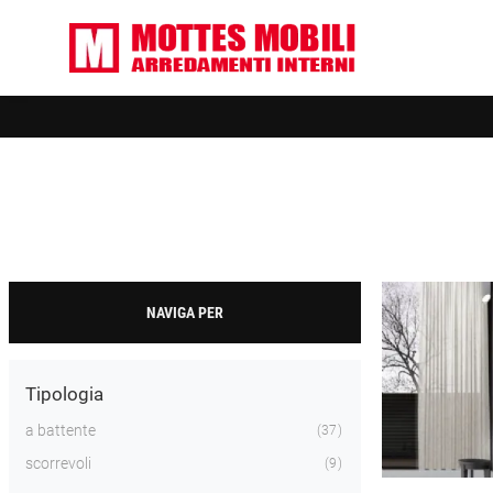
NAVIGA PER
Tipologia
a battente
37
scorrevoli
9