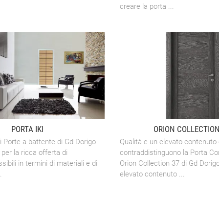
creare la porta ...
PORTA IKI
ORION COLLECTION
di Porte a battente di Gd Dorigo
Qualità e un elevato contenuto 
per la ricca offerta di
contraddistinguono la Porta Co
sibili in termini di materiali e di
Orion Collection 37 di Gd Dorigo
.
elevato contenuto ...