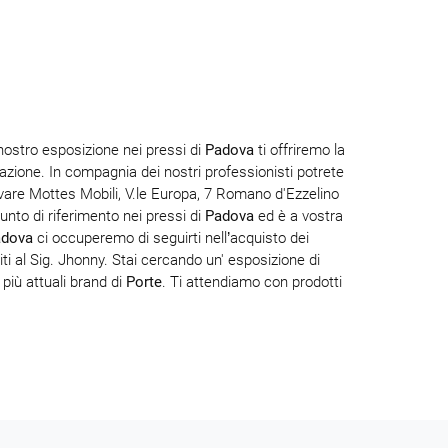
nostro esposizione nei pressi di
Padova
ti offriremo la
itazione. In compagnia dei nostri professionisti potrete
ovare Mottes Mobili, V.le Europa, 7 Romano d'Ezzelino
unto di riferimento nei pressi di
Padova
ed è a vostra
adova
ci occuperemo di seguirti nell’acquisto dei
iti al Sig. Jhonny. Stai cercando un' esposizione di
 più attuali brand di
Porte
. Ti attendiamo con prodotti