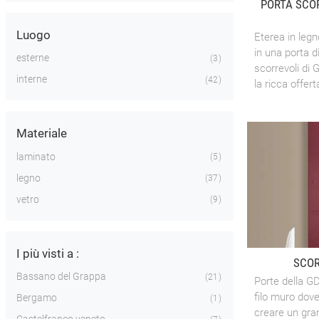
PORTA SCO
Luogo
Eterea in legn
in una porta d
esterne
3
scorrevoli di 
interne
42
la ricca offerta
Materiale
laminato
5
legno
37
vetro
9
I più visti a :
SCOR
Bassano del Grappa
21
Porte della G
filo muro dove
Bergamo
1
creare un gra