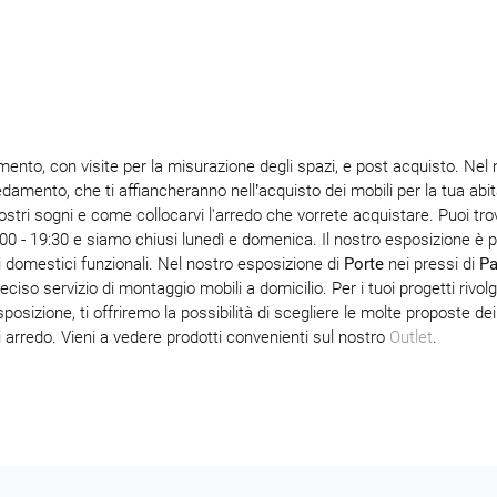
ento, con visite per la misurazione degli spazi, e post acquisto. Nel 
rredamento, che ti affiancheranno nell’acquisto dei mobili per la tua ab
ostri sogni e come collocarvi l'arredo che vorrete acquistare. Puoi tr
:00 - 19:30 e siamo chiusi lunedì e domenica. Il nostro esposizione è p
i domestici funzionali. Nel nostro esposizione di
Porte
nei pressi di
P
ciso servizio di montaggio mobili a domicilio. Per i tuoi progetti rivolg
posizione, ti offriremo la possibilità di scegliere le molte proposte dei
i arredo. Vieni a vedere prodotti convenienti sul nostro
Outlet
.