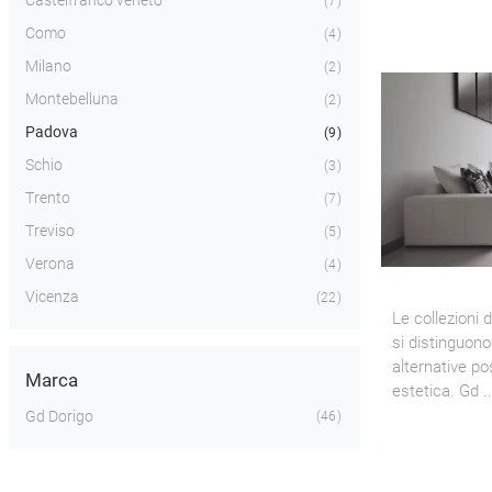
Castelfranco veneto
7
Como
4
Milano
2
Montebelluna
2
Padova
9
Schio
3
Trento
7
Treviso
5
Verona
4
Vicenza
22
Le collezioni 
si distinguono 
alternative pos
Marca
estetica. Gd ..
Gd Dorigo
46