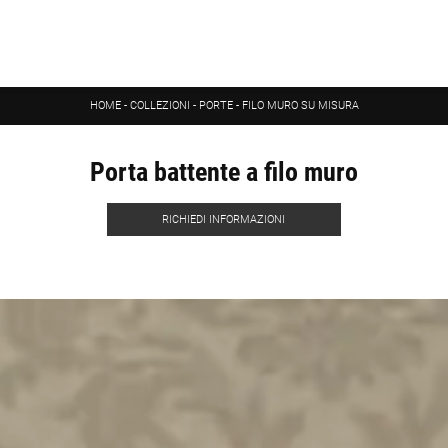
HOME
-
COLLEZIONI
-
PORTE
-
FILO MURO SU MISURA
Porta battente a filo muro
RICHIEDI INFORMAZIONI