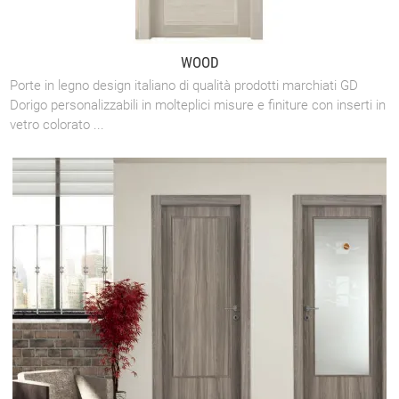
WOOD
Porte in legno design italiano di qualità prodotti marchiati GD
Dorigo personalizzabili in molteplici misure e finiture con inserti in
vetro colorato ...