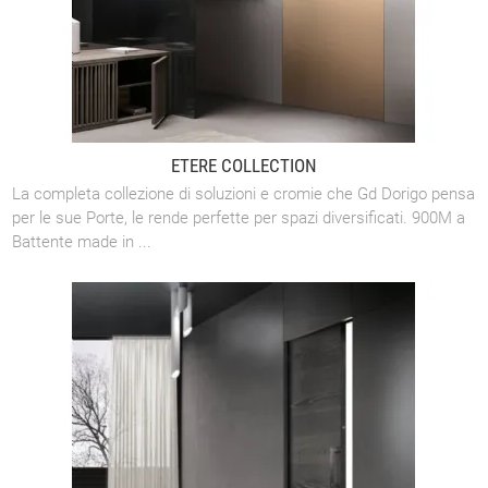
ETERE COLLECTION
La completa collezione di soluzioni e cromie che Gd Dorigo pensa
per le sue Porte, le rende perfette per spazi diversificati. 900M a
Battente made in ...