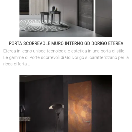
PORTA SCORREVOLE MURO INTERNO GD DORIGO ETEREA
Eterea in legno unisce tecnologia e estetica in una porta di stile.
Le gamme di Porte scorrevoli di Gd Dorigo si caratterizzano per la
ricca offerta ...