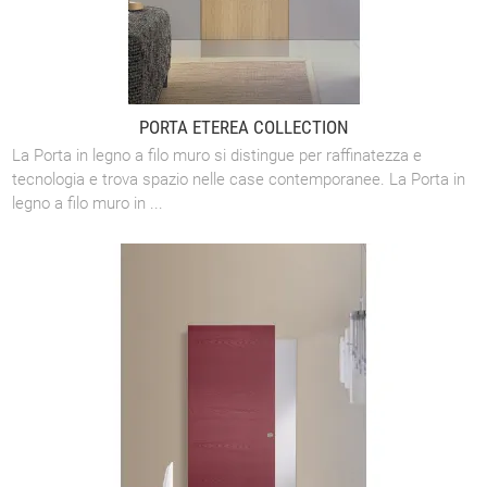
PORTA ETEREA COLLECTION
La Porta in legno a filo muro si distingue per raffinatezza e
tecnologia e trova spazio nelle case contemporanee. La Porta in
legno a filo muro in ...