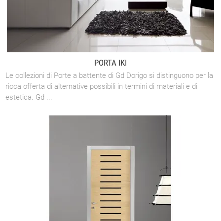
PORTA IKI
Le collezioni di Porte a battente di Gd Dorigo si distinguono per la
ricca offerta di alternative possibili in termini di materiali e di
estetica. Gd ...