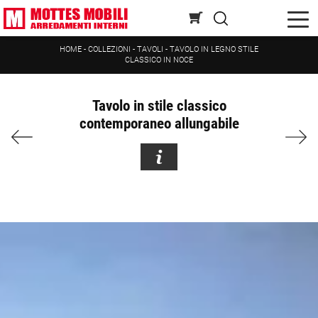
HOME
-
COLLEZIONI
-
TAVOLI
-
TAVOLO IN LEGNO STILE
CLASSICO IN NOCE
Tavolo in stile classico
contemporaneo allungabile