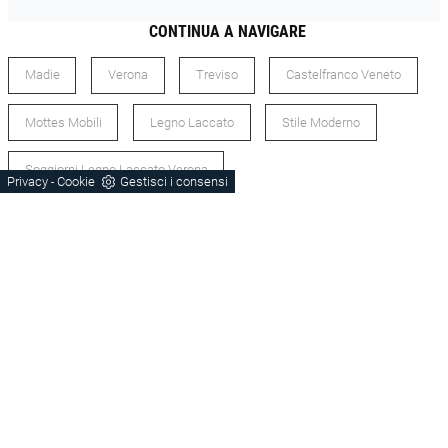
CONTINUA A NAVIGARE
Madie
Verona
Treviso
Castelfranco Veneto
Mottes Mobili
Legno Laccato
Stile Moderno
Soggiorni Legno Laccato Verona
Privacy
Cookie
Gestisci i consensi
-
Soggiorni Legno Laccato Treviso
Soggiorni Stile Moderno Treviso
Soggiorni Stile Moderno Verona
Madie Verona
Madie Treviso
Madie Castelfranco Veneto