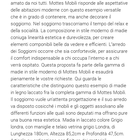
amato da noi tutti. Mottes Mobili risponde alle aspettative
delle abitazioni moderne con questo esempio versatile
che è in grado di contenere, ma anche decorare il
soggiorno. Nel soggiorno trascorriamo il tempo del relax e
della socialità. La composizione in stile moderno di madie
coniuga linearità estetica e durevolezza, per creare
elementi componibili belle da vedere e efficienti. L’arredo
dei Soggiorni occorre che sia confortevole, per assicurare
il comfort indispensabile a chi occupa l'interno e a chi
verrà ospitato. Questa proposta fa parte della gamma di
madie in stile moderno di Mottes Mobili e esaudirà
pienamente le vostre richieste. Qui guarda le
caratteristiche che distinguono questo esempio di madie
in legno laccato fra la completa gamma di Mottes Mobili.
Il soggiorno vuole un'attenta progettazione e il suo arredo
va disposto cosicché i mobili e gli oggetti assolvano alle
differenti funzioni alle quali sono deputati ma offrano pure
una buona resa estetica. Madia in laccato colore Grigio
londra, con maniglie e telaio vetrina grigio Londra, di
Lunghezza 180cm, Altezza 85,2cm e Profondità 47,5cm.