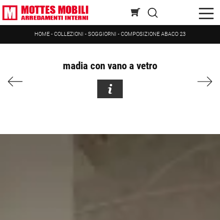
HOME
-
COLLEZIONI
-
SOGGIORNI
-
COMPOSIZIONE ABACO 23
madia con vano a vetro