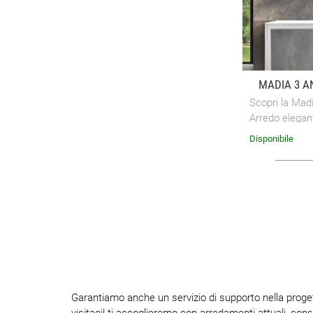
MADIA 3 A
Scopri la Mad
Arredo elegant
Contensto.
Disponibile
Garantiamo anche un servizio di supporto nella proget
visitaci! ti accoglieremo con arredamenti attuali, cons