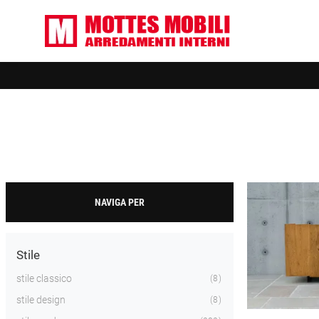
NAVIGA PER
Stile
stile classico
8
stile design
8