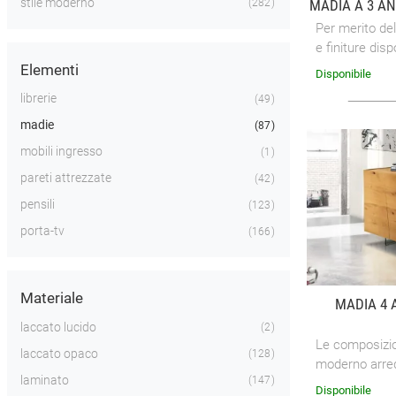
stile moderno
MADIA A 3 A
282
Per merito de
e finiture dis
madie, si pot
Elementi
Disponibile
modaiola, oppu
librerie
49
madie
87
mobili ingresso
1
pareti attrezzate
42
pensili
123
porta-tv
166
Materiale
MADIA 4 
laccato lucido
2
Le composizion
laccato opaco
128
moderno arred
laminato
147
alla loro capac
Disponibile