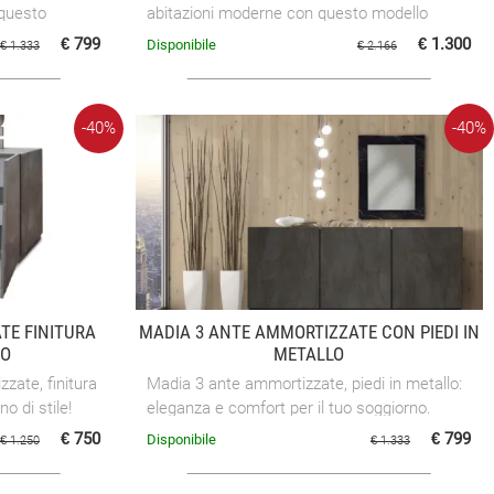
questo
abitazioni moderne con questo modello
tenere, ma
versatile che sa contenere, ma anche
€ 799
€ 1.300
Disponibile
€ 1.333
€ 2.166
abbellire il living.
-40%
-40%
TE FINITURA
MADIA 3 ANTE AMMORTIZZATE CON PIEDI IN
TO
METALLO
zate, finitura
Madia 3 ante ammortizzate, piedi in metallo:
o di stile!
eleganza e comfort per il tuo soggiorno.
€ 750
€ 799
Disponibile
€ 1.250
€ 1.333