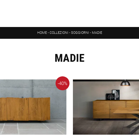
HOME
-
COLLEZIONI
-
SOGGIORNI
-
MADIE
MADIE
-40%