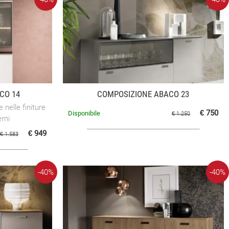
CO 14
COMPOSIZIONE ABACO 23
nelle finiture
€ 750
Disponibile
€ 1.250
erni
€ 949
€ 1.583
-40%
-40%