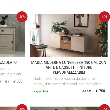
-40%
-40%
AZZOLATO
MADIA MODERNA LUNGHEZZA 180 CM. CON
ANTE E CASSETTI FINITURE
che sia
PERSONALIZZABILI
ort utile a chi
Madia moderna composta da due ante
ospitato.
€ 800
€ 1.333
laterali, due cassetti centrali con maniglia e
vano aperto centrale
€ 750
Disponibile
€ 1.250
-40%
-40%