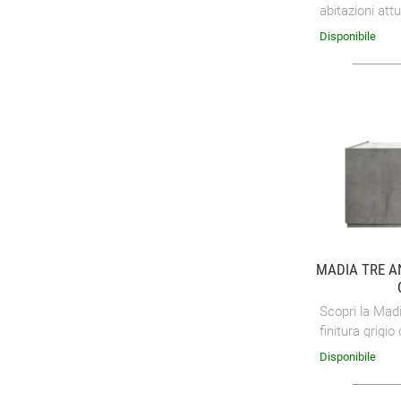
abitazioni at
versatile che 
Disponibile
anche abbellire 
MADIA TRE A
Scopri la Mad
finitura grigi
moderno!
Disponibile