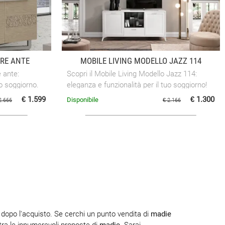
TRE ANTE
MOBILE LIVING MODELLO JAZZ 114
e ante:
Scopri il Mobile Living Modello Jazz 114:
uo soggiorno.
eleganza e funzionalità per il tuo soggiorno!
€ 1.599
€ 1.300
Disponibile
2.666
€ 2.166
 dopo l'acquisto. Se cerchi un punto vendita di
madie
 tra le innumerevoli proposte di
madie
. Sarai