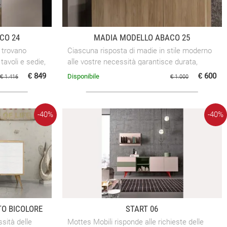
CO 24
MADIA MODELLO ABACO 25
 trovano
Ciascuna risposta di madie in stile moderno
 tavoli e sedie,
alle vostre necessità garantisce durata,
i elementi da
qualità indispensabile per Mottes Mobili. Nei
€ 849
€ 600
Disponibile
€ 1.416
€ 1.000
Soggiorni delle ...
-40%
-40%
TO BICOLORE
START 06
sità delle
Mottes Mobili risponde alle richieste delle