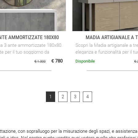
NTE AMMORTIZZATE 180X80
MADIA ARTIGIANALE A 
ia 3 ante ammortizzate 180x80.
Scopri la Madia artigianale a tr
e per il tuo soggiorno da
eleganza e funzionalità per il t
€ 780
Disponibile
€ 1.300
€ 
1
2
3
4
tazione, con sopralluogo per la misurazione degli spazi, e assistenza
igli e idee. Nel nostro punto vendita puoi vedere quello che preferisci