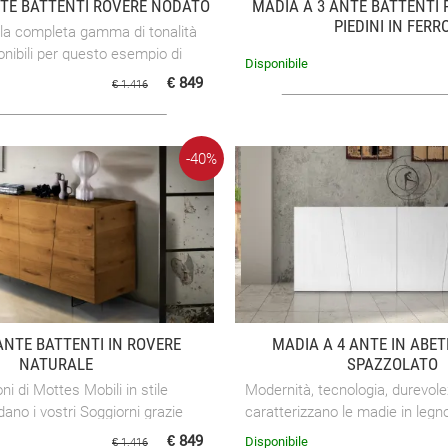
NTE BATTENTI ROVERE NODATO
MADIA A 3 ANTE BATTENTI
PIEDINI IN FERR
lla completa gamma di tonalità
ponibili per questo esempio di
Disponibile
ranno ottenere una proposta
€ 849
€ 1.416
re ...
-40%
ANTE BATTENTI IN ROVERE
MADIA A 4 ANTE IN ABET
NATURALE
SPAZZOLATO
i di Mottes Mobili in stile
Modernità, tecnologia, durevol
ano i vostri Soggiorni grazie
caratterizzano le madie in legno
ità di definire l'ambiente in
Soggiorni di Mottes Mobili. Vie
€ 849
Disponibile
€ 1.416