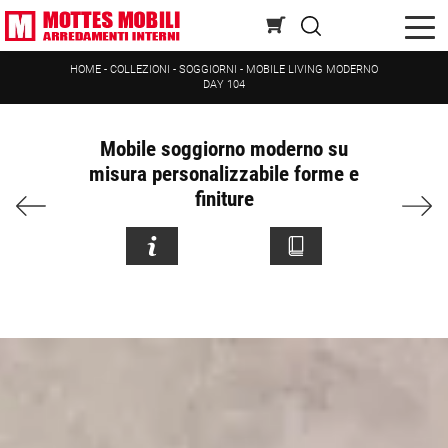
HOME
-
COLLEZIONI
-
SOGGIORNI
-
MOBILE LIVING MODERNO
DAY 104
Mobile soggiorno moderno su
misura personalizzabile forme e
finiture