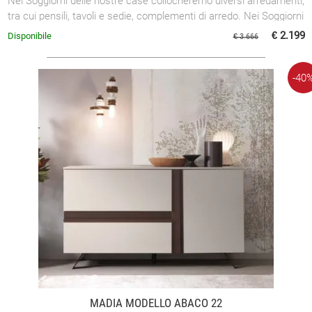
Nei Soggiorni delle nostre case collocheremo diversi arredamenti,
tra cui pensili, tavoli e sedie, complementi di arredo. Nei Soggiorni
in stile ...
€ 2.199
Disponibile
€ 3.666
-40
MADIA MODELLO ABACO 22