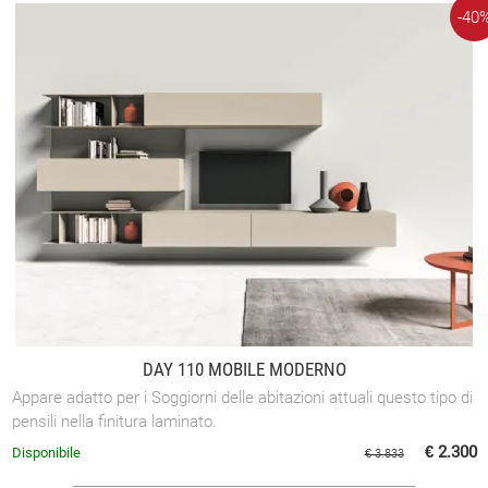
-40
DAY 110 MOBILE MODERNO
Appare adatto per i Soggiorni delle abitazioni attuali questo tipo di
pensili nella finitura laminato.
€ 2.300
Disponibile
€ 3.833