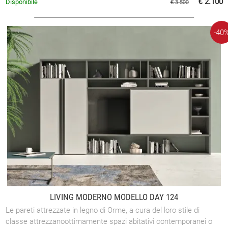
€ 2.100
Disponibile
€ 3.500
-40
LIVING MODERNO MODELLO DAY 124
Le pareti attrezzate in legno di Orme, a cura del loro stile di
classe attrezzanoottimamente spazi abitativi contemporanei o