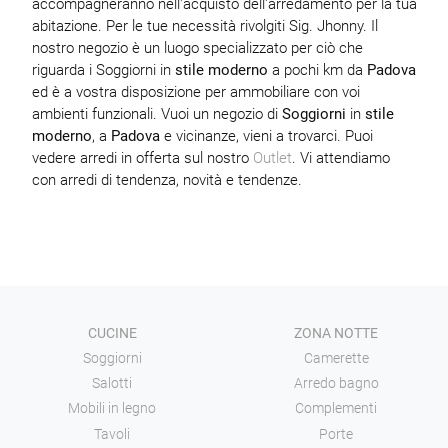
accompagneranno nell'acquisto dell'arredamento per la tua
abitazione. Per le tue necessità rivolgiti Sig. Jhonny. Il
nostro negozio è un luogo specializzato per ciò che
riguarda i Soggiorni in
stile moderno
a pochi km da
Padova
ed è a vostra disposizione per ammobiliare con voi
ambienti funzionali. Vuoi un negozio di
Soggiorni
in
stile
moderno
, a
Padova
e vicinanze, vieni a trovarci. Puoi
vedere arredi in offerta sul nostro
Outlet
. Vi attendiamo
con arredi di tendenza, novità e tendenze.
CUCINE
ZONA NOTTE
Soggiorni
Camerette
Salotti
Arredo bagno
Mobili in legno
Complementi
Tavoli
Porte