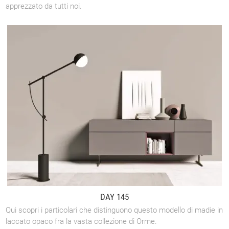
apprezzato da tutti noi.
DAY 145
Qui scopri i particolari che distinguono questo modello di madie in
laccato opaco fra la vasta collezione di Orme.