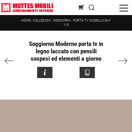
HOME
-
COLLEZIONI
-
SOGGIORNI
-
PORTA TV MODELLO DAY
113
Soggiorno Moderno porta tv in
legno laccato con pensili
sospesi ed elementi a giorno