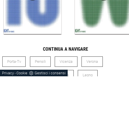
CONTINUA A NAVIGARE
Porta-Tv
Pensili
Vicenza
Verona
Privacy
Cookie
Gestisci i consensi
-
Schio
Orme
Laminato
Legno
Laccato Opaco
Stile Moderno
Soggiorni Laminato Verona
Soggiorni Laminato Vicenza
Soggiorni Legno Vicenza
Soggiorni Laccato Opaco Verona