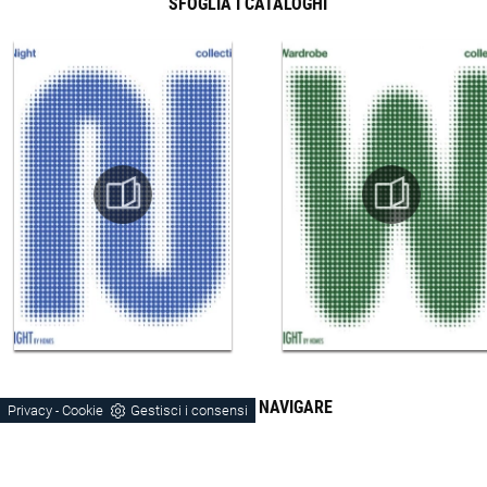
SFOGLIA I CATALOGHI
CONTINUA A NAVIGARE
Privacy
Cookie
Gestisci i consensi
-
Porta-Tv
Pareti Attrezzate
Vicenza