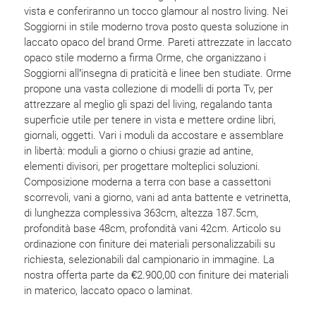
vista e conferiranno un tocco glamour al nostro living. Nei
Soggiorni in stile moderno trova posto questa soluzione in
laccato opaco del brand Orme. Pareti attrezzate in laccato
opaco stile moderno a firma Orme, che organizzano i
Soggiorni all’insegna di praticità e linee ben studiate. Orme
propone una vasta collezione di modelli di porta Tv, per
attrezzare al meglio gli spazi del living, regalando tanta
superficie utile per tenere in vista e mettere ordine libri,
giornali, oggetti. Vari i moduli da accostare e assemblare
in libertà: moduli a giorno o chiusi grazie ad antine,
elementi divisori, per progettare molteplici soluzioni.
Composizione moderna a terra con base a cassettoni
scorrevoli, vani a giorno, vani ad anta battente e vetrinetta,
di lunghezza complessiva 363cm, altezza 187.5cm,
profondità base 48cm, profondità vani 42cm. Articolo su
ordinazione con finiture dei materiali personalizzabili su
richiesta, selezionabili dal campionario in immagine. La
nostra offerta parte da €2.900,00 con finiture dei materiali
in materico, laccato opaco o laminat.