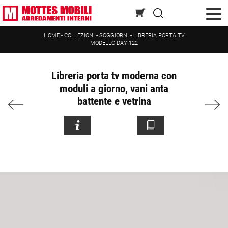
HOME
-
COLLEZIONI
-
SOGGIORNI
-
LIBRERIA PORTA TV
MODELLO DAY 122
Libreria porta tv moderna con
moduli a giorno, vani anta
battente e vetrina