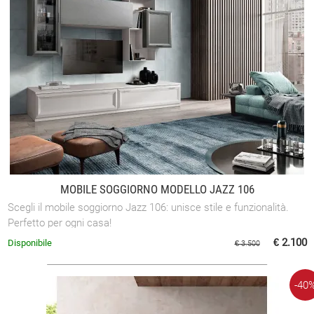
MOBILE SOGGIORNO MODELLO JAZZ 106
Scegli il mobile soggiorno Jazz 106: unisce stile e funzionalità.
Perfetto per ogni casa!
€ 2.100
Disponibile
€ 3.500
-40