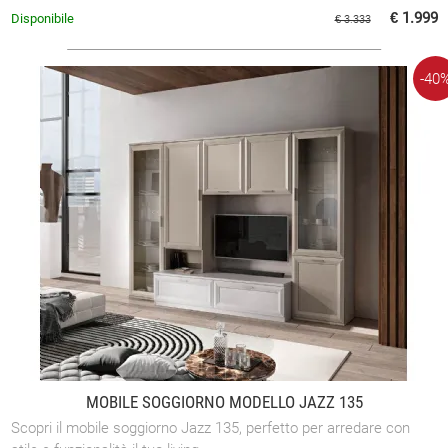
€ 1.999
Disponibile
€ 3.333
-40
MOBILE SOGGIORNO MODELLO JAZZ 135
Scopri il mobile soggiorno Jazz 135, perfetto per arredare con