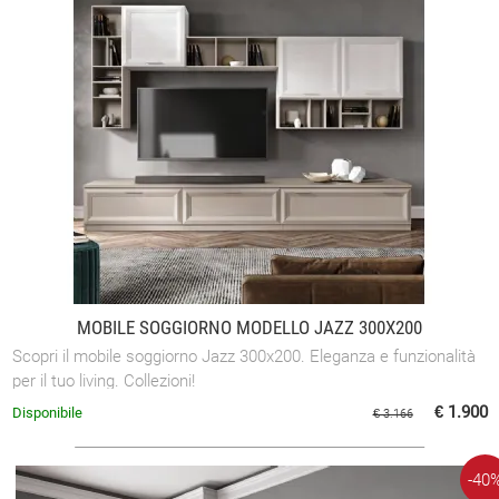
MOBILE SOGGIORNO MODELLO JAZZ 300X200
Scopri il mobile soggiorno Jazz 300x200. Eleganza e funzionalità
per il tuo living. Collezioni!
€ 1.900
Disponibile
€ 3.166
-40