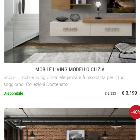
MOBILE LIVING MODELLO CLIZIA
Scopri il mobile living Clizia: eleganza e funzionalità per il tuo
soggiorno. Collezioni Contensto.
€ 3.199
Disponibile
€ 5.333
-40