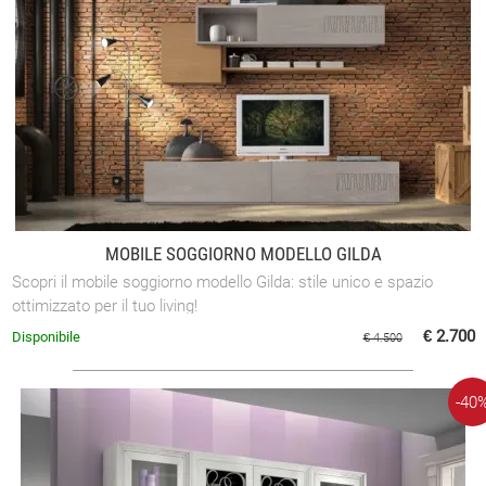
MOBILE SOGGIORNO MODELLO GILDA
Scopri il mobile soggiorno modello Gilda: stile unico e spazio
ottimizzato per il tuo living!
€ 2.700
Disponibile
€ 4.500
-40