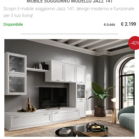
MOBILE SOGGIORNO MODELLO JAZZ 141
Scopri il mobile soggiorno Jazz 141: design moderno e funzionale
per il tuo living!
€ 2.199
Disponibile
€ 3.666
-40