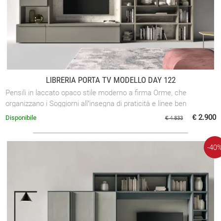
LIBRERIA PORTA TV MODELLO DAY 122
Pensili in laccato opaco stile moderno a firma Orme, che
organizzano i Soggiorni all’insegna di praticità e linee ben
studiate.
€ 2.900
Disponibile
€ 4.833
-40