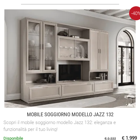
-40
MOBILE SOGGIORNO MODELLO JAZZ 132
Scopri il mobile soggiorno modello Jazz 132: eleganza e
funzionalità per il tuo living!
€ 1.999
Disponibile
€ 3.333