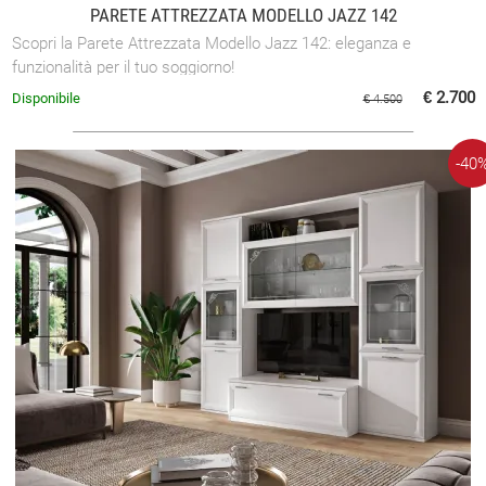
PARETE ATTREZZATA MODELLO JAZZ 142
Scopri la Parete Attrezzata Modello Jazz 142: eleganza e
funzionalità per il tuo soggiorno!
€ 2.700
Disponibile
€ 4.500
-40