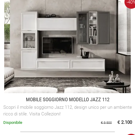
-40
MOBILE SOGGIORNO MODELLO JAZZ 112
Scopri il mobile soggiorno Jazz 112, design unico per un ambiente
ricco di stile. Visita Collezioni!
€ 2.100
Disponibile
€ 3.500