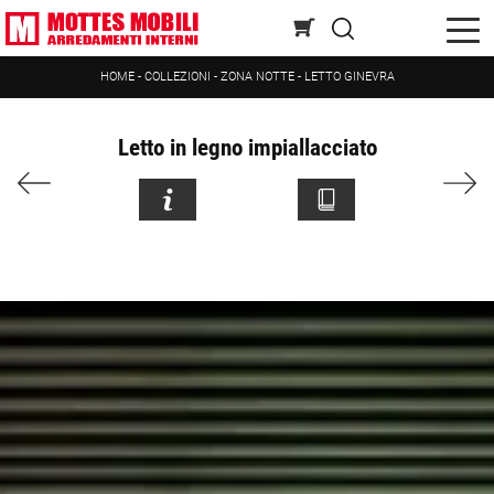
HOME
-
COLLEZIONI
-
ZONA NOTTE
-
LETTO GINEVRA
Letto in legno impiallacciato