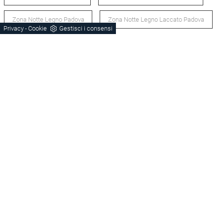
Zona Notte Legno Padova
Zona Notte Legno Laccato Padova
Privacy
Cookie
Gestisci i consensi
-
Zona Notte Stile Moderno Padova
Letti Padova
Comodini Padova
POTREBBERO PIACERTI ANCHE