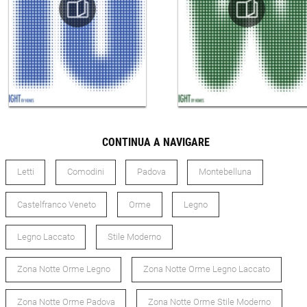
CONTINUA A NAVIGARE
Letti
Comodini
Padova
Montebelluna
Castelfranco Veneto
Orme
Legno
Legno Laccato
Stile Moderno
Zona Notte Orme Legno
Zona Notte Orme Legno Laccato
Zona Notte Orme Padova
Zona Notte Orme Stile Moderno