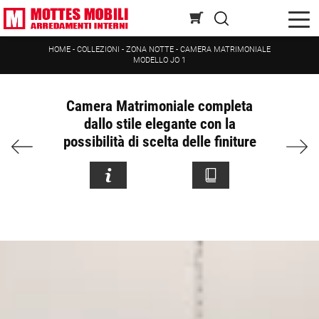
HOME
-
COLLEZIONI
-
ZONA NOTTE
-
CAMERA MATRIMONIALE
MODELLO JO 1
Camera Matrimoniale completa
dallo stile elegante con la
possibilità di scelta delle finiture