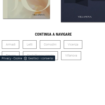
CONTINUA A NAVIGARE
Armadi
Letti
Comodini
Vicenza
Treviso
Castelfranco Veneto
Villanova
Privacy
Cookie
Gestisci i consensi
-
Legno
Laccato Opaco
Stile Design
Zona Notte Legno Vicenza
Zona Notte Laccato Opaco Vicenza
Zona Notte Laccato Opaco Treviso
Zona Notte Legno Treviso