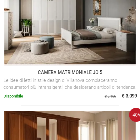
CAMERA MATRIMONIALE JO 5
Le idee di letti in stile design di Villanova compiaceranno i
consumatori più intransigenti, che desiderano articoli di tendenza.
€ 3.099
Disponibile
€ 5.166
-40