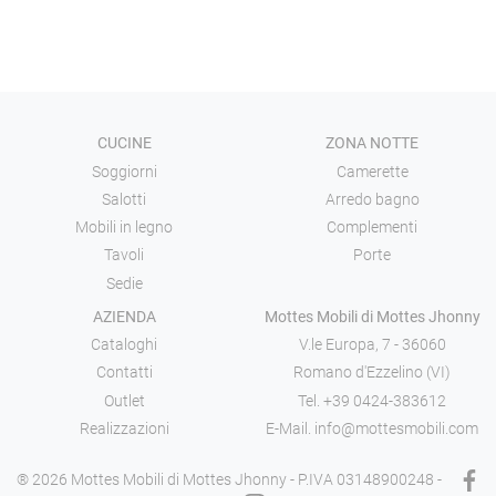
CUCINE
ZONA NOTTE
Soggiorni
Camerette
Salotti
Arredo bagno
Mobili in legno
Complementi
Tavoli
Porte
Sedie
AZIENDA
Mottes Mobili di Mottes Jhonny
Cataloghi
V.le Europa, 7 - 36060
Contatti
Romano d'Ezzelino (VI)
Outlet
Tel.
+39 0424-383612
Realizzazioni
E-Mail.
info@mottesmobili.com
® 2026 Mottes Mobili di Mottes Jhonny - P.IVA 03148900248 -