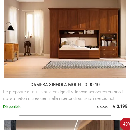
CAMERA SINGOLA MODELLO JO 10
Le proposte di letti in stile design di Villanova accontenteranno i
consumatori più esigenti, alla ricerca di soluzioni dei più noti
brand.
€ 3.199
Disponibile
€ 5.333
-40