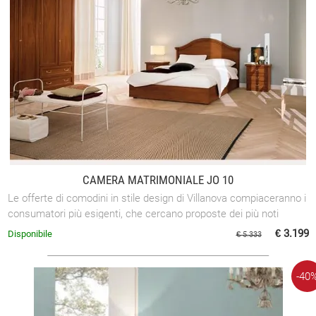
CAMERA MATRIMONIALE JO 10
Le offerte di comodini in stile design di Villanova compiaceranno i
consumatori più esigenti, che cercano proposte dei più noti
brand.
€ 3.199
Disponibile
€ 5.333
-40