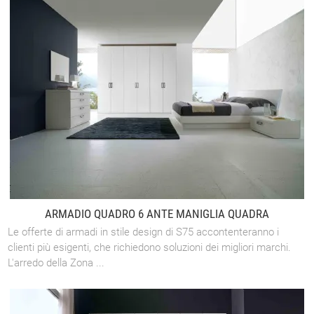
ARMADIO QUADRO 6 ANTE MANIGLIA QUADRA
Le offerte di armadi in stile design di S75 accontenteranno i
clienti più esigenti, che richiedono soluzioni dei migliori marchi.
L'arredo della Zona ...