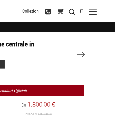
Collezioni
IT
e centrale in
enditori Ufficiali
1.800,00 €
Da
Invece di
€3.000,00