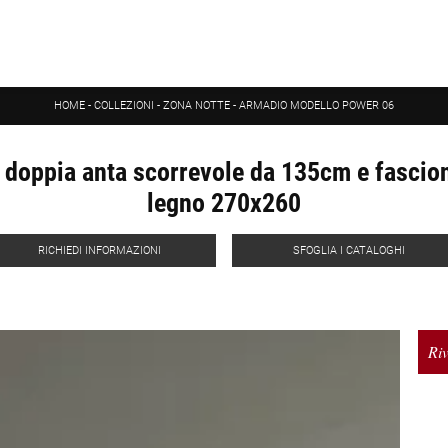
HOME
-
COLLEZIONI
-
ZONA NOTTE
-
ARMADIO MODELLO POWER 06
doppia anta scorrevole da 135cm e fascion
legno 270x260
RICHIEDI INFORMAZIONI
SFOGLIA I CATALOGHI
Riv