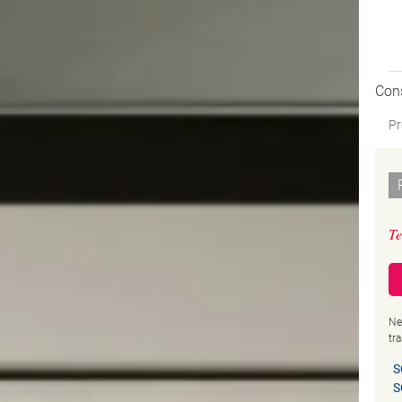
Con
Pr
Te
Ne
tr
S
S