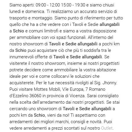
Siamo aperti: 09:00 - 12:00 15:00 - 19:30 e siamo chiusi
lunedì e domenica. Ti realizziamo un accurato servizio di
trasporto e montaggio. Siamo punto di riferimento per tutto
quello che ha a che vedere con i Tavoli e Sedie
allungabili
a
Schio
e comuni limitrofi e siamo a vostra disposizione
per ammobiliare con voi spazi funzionali. All'interno del
nostro showroom di
Tavoli e Sedie
allungabili
a pochi km
da
Schio
puoi acquistare ciò che più ti soddisfa tra le
innumerevoli offerte di
Tavoli e Sedie
allungabili
. Se
visiterete il nostro showroom, insieme ai nostri progettisti
potrete decidere come ammobiliare la vostra abitazione
ideale per voi e come collocarvi le soluzioni che
acquisterete. Per le tue necessità rivolgiti al Sig. Jhonny.
Puoi visitare Mottes Mobili, V.le Europa, 7 Romano
d'Ezzelino 36060 in provincia di Vicenza. Sarai consigliato
nella scelta dell'arredamento dai nostri progettisti. Se stai
cercando uno showroom di
Tavoli e Sedie
allungabili
a
pochi km da
Schio
, vieni da noi! Ti aspettiamo con
arredamenti dei migliori marchi, consigli e novità. Puoi
vedere arredamenti a prezzi scontati sul nostro
Outlet
.