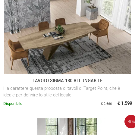
TAVOLO SIGMA 180 ALLUNGABILE
Ha carattere questa proposta di tavoli di Target Point, che è
ideale per definire lo stile del locale.
€ 1.599
Disponibile
€ 2.666
-40