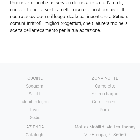
Proponiamo anche un servizio di consulenza nell'arredo,
con uscita per la verifica delle misure, e post acquisto. Il
nostro showroom è il luogo ideale per incontrare a
Schio
e
comuni limitrofi i migliori progettisti, che ti aiuteranno nella
scelta dell'arredamento per la tua abitazione.
CUCINE
ZONA NOTTE
Soggiorni
Camerette
Salotti
Arredo bagno
Mobili in legno
Complementi
Tavoli
Porte
Sedie
AZIENDA
Mottes Mobili di Mottes Jhonny
Cataloghi
V.le Europa, 7 - 36060