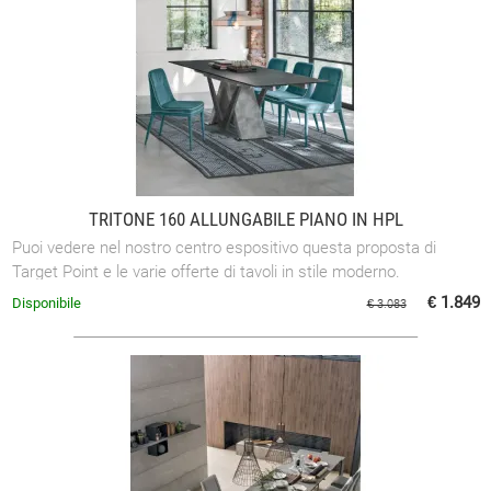
TRITONE 160 ALLUNGABILE PIANO IN HPL
Puoi vedere nel nostro centro espositivo questa proposta di
Target Point e le varie offerte di tavoli in stile moderno.
€ 1.849
Disponibile
€ 3.083