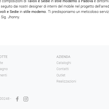
le composizioni di
Tavoli e Sedie
in
stile moderno
a
Padova
e dintorni
i seguito dai nostri designer di interni del mobile nel progetto dell'arr
voli e Sedie
in
stile moderno
. Ti predisponiamo un meticoloso servi
i Sig. Jhonny.
OTTE
AZIENDA
te
Cataloghi
bagno
Contatti
enti
Outlet
Realizzazioni
900248 -