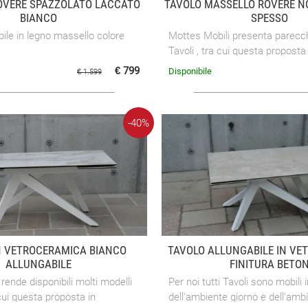
ROVERE SPAZZOLATO LACCATO
TAVOLO MASSELLO ROVERE 
BIANCO
SPESSO
bile in legno massello colore
Mottes Mobili presenta parecch
Tavoli , tra cui questa proposta
proposta di tavoli di Mottes Mob
€ 799
Disponibile
€ 1.599
sarà in ...
-40%
N VETROCERAMICA BIANCO
TAVOLO ALLUNGABILE IN VE
ALLUNGABILE
FINITURA BETO
rende disponibili molti modelli
Per noi tutti Tavoli sono mobili i
 cui questa proposta in
dell'ambiente giorno e dell'amb