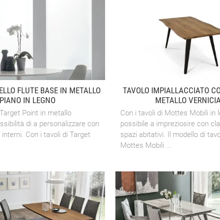
LLO FLUTE BASE IN METALLO
TAVOLO IMPIALLACCIATO C
PIANO IN LEGNO
METALLO VERNICI
 Target Point in metallo
Con i tavoli di Mottes Mobili in 
sibilità di a personalizzare con
possibile a impreziosire con cla
 interni. Con i tavoli di Target
spazi abitativi. Il modello di tavo
Mottes Mobili ...