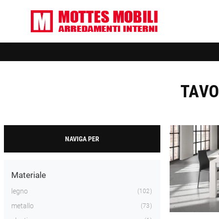
TAVO
NAVIGA PER
Materiale
legno
102
metallo
73