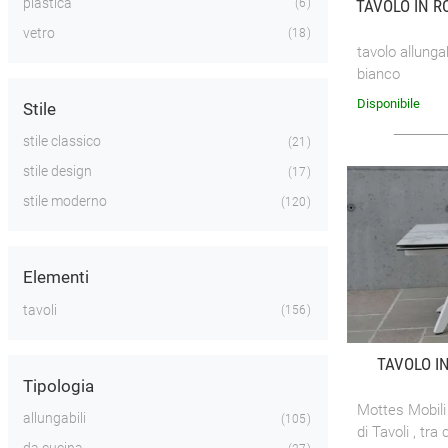
plastica
TAVOLO IN 
6
vetro
18
tavolo allunga
bianco
Disponibile
Stile
stile classico
21
stile design
17
stile moderno
120
Elementi
tavoli
156
TAVOLO I
Tipologia
Mottes Mobili 
allungabili
105
di Tavoli , tra