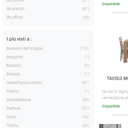
da cucina
27
vetroceramica.
Disponibile
Mottes Mobili i
da pranzo
67
da ufficio
19
I più visti a :
Bassano del Grappa
112
Bergamo
1
Bolzano
2
Brescia
1
TAVOLO M
Castelfranco veneto
81
Milano
tavolo in leg
1
verniciatura a
Montebelluna
29
Disponibile
Padova
21
Schio
14
Trento
24