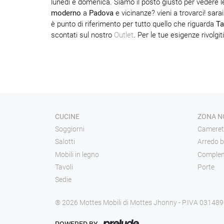
lunedì e domenica. Siamo il posto giusto per vedere 
moderno
a
Padova
e vicinanze? vieni a trovarci! sara
è punto di riferimento per tutto quello che riguarda
Ta
scontati sul nostro
Outlet
. Per le tue esigenze rivolgit
CUCINE
ZONA N
Soggiorni
Cameret
Salotti
Arredo 
Mobili in legno
Complem
Tavoli
Porte
Sedie
® 2026 Mottes Mobili di Mottes Jhonny - P.IVA 03148
POWERED BY