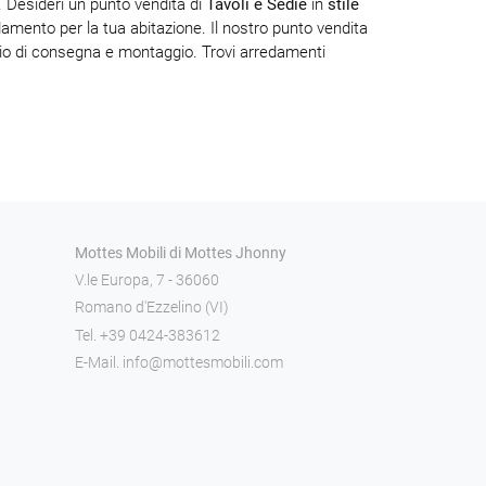
. Desideri un punto vendita di
Tavoli e Sedie
in
stile
edamento per la tua abitazione. Il nostro punto vendita
zio di consegna e montaggio. Trovi arredamenti
Mottes Mobili di Mottes Jhonny
V.le Europa, 7 - 36060
Romano d'Ezzelino (VI)
Tel.
+39 0424-383612
E-Mail.
info@mottesmobili.com