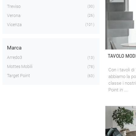
Treviso
30
Verona
26
Vicenza
101
Marca
TAVOLO MODE
Arredo3
13
Mottes Mobili
78
Con i tavoli di
Target Point
63
abbiamo la pos
classe i nostri
Point in ...