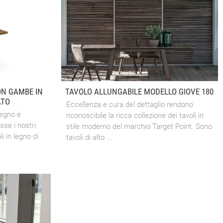
ON GAMBE IN
TAVOLO ALLUNGABILE MODELLO GIOVE 180
ATO
Eccellenza e cura del dettaglio rendono
legno è
riconoscibile la ricca collezione dei tavoli in
sse i nostri
stile moderno del marchio Target Point. Sono
li in legno di
tavoli di alto ...