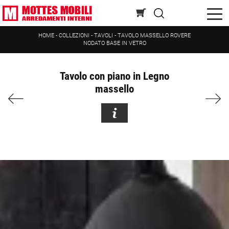
HOME
-
COLLEZIONI
-
TAVOLI
-
TAVOLO MASSELLO ROVERE
NODATO BASE IN VETRO
Tavolo con piano in Legno
massello