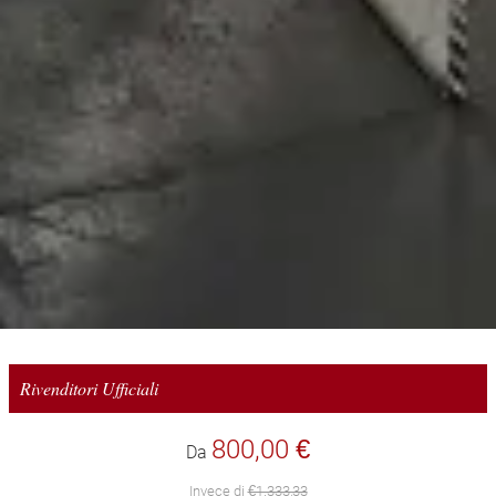
Rivenditori Ufficiali
800,00 €
Da
Invece di
€1.333,33