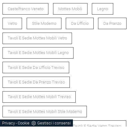
Castelfranco Veneto
Mottes Mobili
Legno
Vetro
Stile Moderno
Da Ufficio
Da Pranzo
Tavoli E Sedie Mottes Mobili Vetro
Tavoli E Sedie Mottes Mobili Legno
Tavoli E Sedie Da Ufficio Treviso
Tavoli E Sedie Da Pranzo Treviso
Tavoli E Sedie Mottes Mobili Treviso
Tavoli E Sedie Mottes Mobili Stile Moderno
Privacy
Cookie
Gestisci i consensi
-
Tavoli E Sedie Legno Treviso
Tavoli E Sedie Vetro Treviso