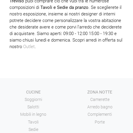
Treviso
puoi comprare ciò che vuoi tra le numerose
composizioni di
Tavoli e Sedie
da pranzo
. Se sceglierete il
nostro esposizione, insieme ai nostri designer di interni
potrete decidere come personalizzare la vostra abitazione
che desiderate avere e come porvi l'arredo che deciderete
di acquistare. Siamo aperti: 09:00 - 12:00 15:00 - 19:30 e
siamo chiusi lunedì e domenica. Scopri arredi in offerta sul
nostro
Outlet
.
CUCINE
ZONA NOTTE
Soggiorni
Camerette
Salotti
Arredo bagno
Mobili in legno
Complementi
Tavoli
Porte
Sedie