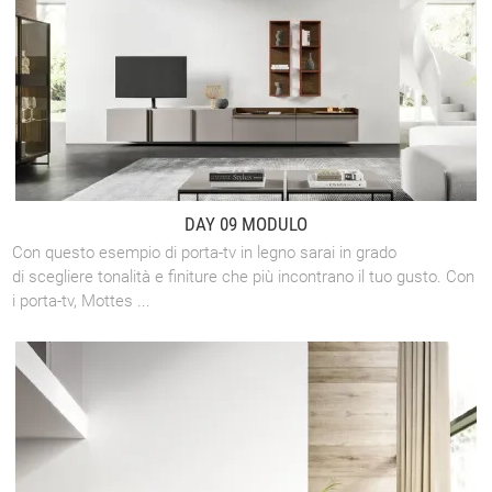
DAY 09 MODULO
Con questo esempio di porta-tv in legno sarai in grado
di scegliere tonalità e finiture che più incontrano il tuo gusto. Con
i porta-tv, Mottes ...