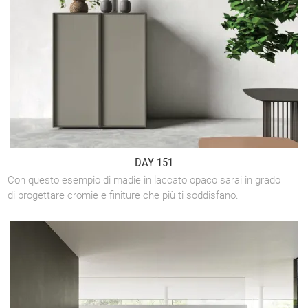
DAY 151
Con questo esempio di madie in laccato opaco sarai in grado
di progettare cromie e finiture che più ti soddisfano.