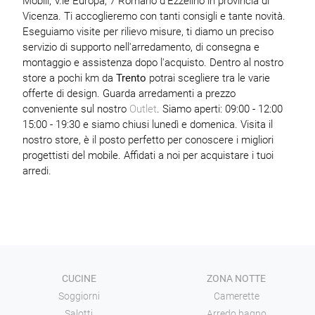
Mobili, V.le Europa, 7 Romano d'Ezzelino in provincia di
Vicenza. Ti accoglieremo con tanti consigli e tante novità.
Eseguiamo visite per rilievo misure, ti diamo un preciso
servizio di supporto nell'arredamento, di consegna e
montaggio e assistenza dopo l'acquisto. Dentro al nostro
store a pochi km da
Trento
potrai scegliere tra le varie
offerte di design. Guarda arredamenti a prezzo
conveniente sul nostro
Outlet
. Siamo aperti: 09:00 - 12:00
15:00 - 19:30 e siamo chiusi lunedì e domenica. Visita il
nostro store, è il posto perfetto per conoscere i migliori
progettisti del mobile. Affidati a noi per acquistare i tuoi
arredi.
CUCINE
ZONA NOTTE
Soggiorni
Camerette
Salotti
Arredo bagno