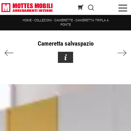
HOME
-
COLLEZIONI
-
CAMERETTE
-
CAMERETTA TRIPLA A
PONTE
Cameretta salvaspazio