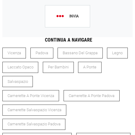
INVIA
CONTINUA A NAVIGARE
Vicenza
Padova
Bassano Del Grappa
Legno
Laccato Opaco
Per Bambini
A Ponte
Salvaspazio
Camerette A Ponte Vicenza
Camerette A Ponte Padova
Camerette Salvaspazio Vicenza
Camerette Salvaspazio Padova