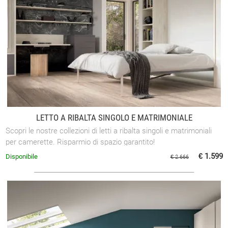
LETTO A RIBALTA SINGOLO E MATRIMONIALE
Scopri le nostre collezioni di letti a ribalta singoli e matrimoniali
per camerette. Risparmio di spazio garantito!
€ 1.599
Disponibile
€ 2.666