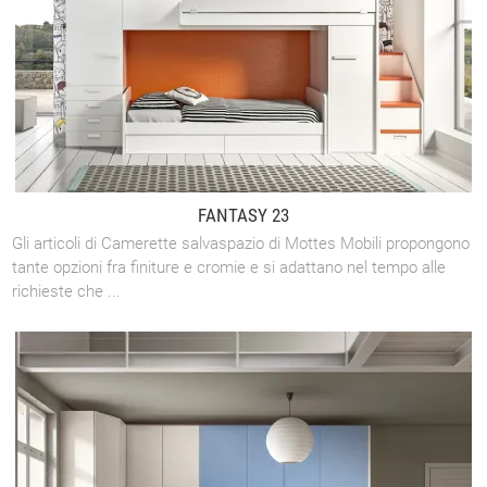
FANTASY 23
Gli articoli di Camerette salvaspazio di Mottes Mobili propongono
tante opzioni fra finiture e cromie e si adattano nel tempo alle
richieste che ...