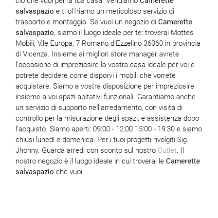
ciò che vuoi per la tua casa. Vendiamo
Camerette
salvaspazio
e ti offriamo un meticoloso servizio di
trasporto e montaggio. Se vuoi un negozio di
Camerette
salvaspazio
, siamo il luogo ideale per te: troverai Mottes
Mobili, V.le Europa, 7 Romano d'Ezzelino 36060 in provincia
di Vicenza. Insieme ai migliori store manager avrete
l'occasione di impreziosire la vostra casa ideale per voi e
potrete decidere come disporvi i mobili che vorrete
acquistare. Siamo a vostra disposizione per impreziosire
insieme a voi spazi abitativi funzionali. Garantiamo anche
un servizio di supporto nell'arredamento, con visita di
controllo per la misurazione degli spazi, e assistenza dopo
l'acquisto. Siamo aperti: 09:00 - 12:00 15:00 - 19:30 e siamo
chiusi lunedì e domenica. Per i tuoi progetti rivolgiti Sig.
Jhonny. Guarda arredi con sconto sul nostro
Outlet
. Il
nostro negozio è il luogo ideale in cui troverai le
Camerette
salvaspazio
che vuoi.