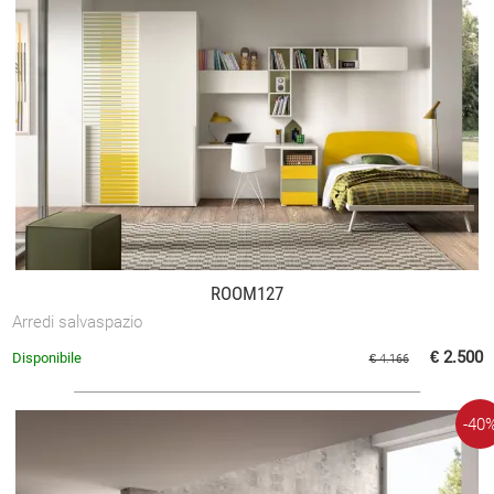
ROOM127
Arredi salvaspazio
€ 2.500
Disponibile
€ 4.166
-40