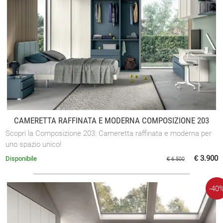
CAMERETTA RAFFINATA E MODERNA COMPOSIZIONE 203
Scopri la Composizione 203: Cameretta raffinata e moderna per
uno spazio unico!
€ 3.900
Disponibile
€ 6.500
-40