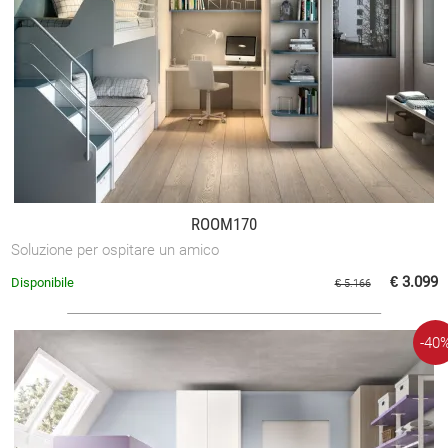
ROOM170
Soluzione per ospitare un amico
€ 3.099
Disponibile
€ 5.166
-40