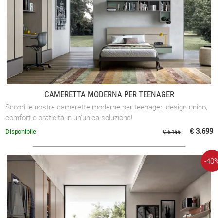
CAMERETTA MODERNA PER TEENAGER
Scopri le nostre camerette moderne per teenager: design unico,
comfort e praticità in un'unica soluzione!
€ 3.699
Disponibile
€ 6.166
-40