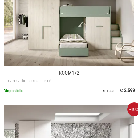
ROOM172
Un armadio a ciascuno!
€ 2.599
Disponibile
€ 4.333
-40