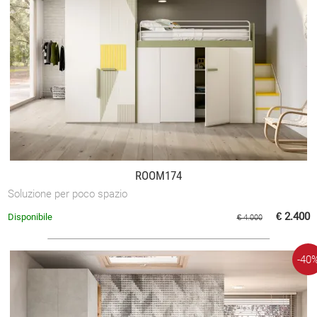
ROOM174
Soluzione per poco spazio
€ 2.400
Disponibile
€ 4.000
-40