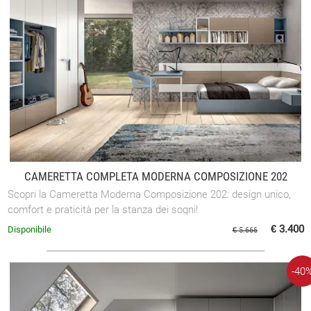
CAMERETTA COMPLETA MODERNA COMPOSIZIONE 202
Scopri la Cameretta Moderna Composizione 202: design unico,
comfort e praticità per la stanza dei sogni!
€ 3.400
Disponibile
€ 5.666
-40