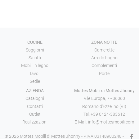
CUCINE
ZONA NOTTE
Soggiorni
Camerette
Salotti
Arredo bagno
Mobili in legno
Complementi
Tavoli
Porte
Sedie
AZIENDA
Mottes Mobili di Mottes Jhonny
Cataloghi
V.le Europa, 7 - 36060
Contatti
Romano d'Ezzelino (VI)
Outlet
Tel.
+39 0424-383612
Realizzazioni
E-Mail.
info@mottesmobili.com
® 2026 Mottes Mobili di Mottes Jhonny - P.IVA 03148900248 -