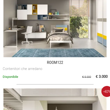
ROOM122
Contenitori che arredano
€ 3.000
Disponibile
€ 5.000
-40