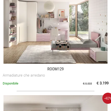
ROOM129
Armadiature che arredano
€ 3.199
Disponibile
€ 5.333
-40