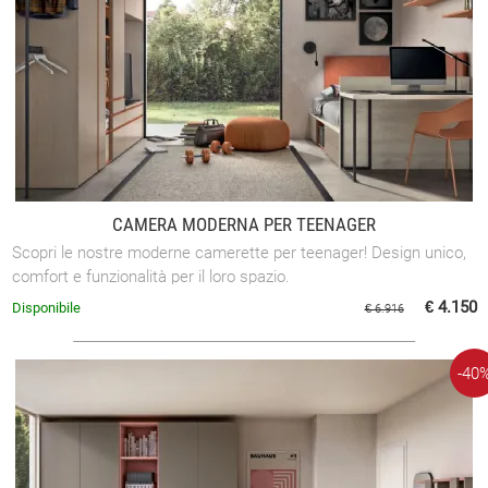
CAMERA MODERNA PER TEENAGER
Scopri le nostre moderne camerette per teenager! Design unico,
comfort e funzionalità per il loro spazio.
€ 4.150
Disponibile
€ 6.916
-40