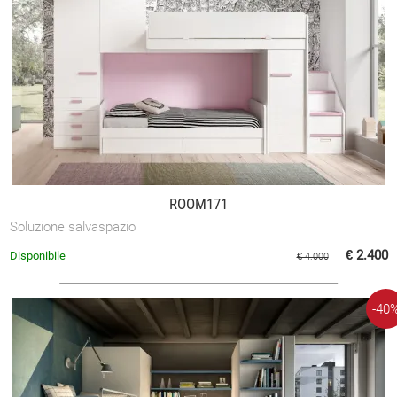
ROOM171
Soluzione salvaspazio
€ 2.400
Disponibile
€ 4.000
-40