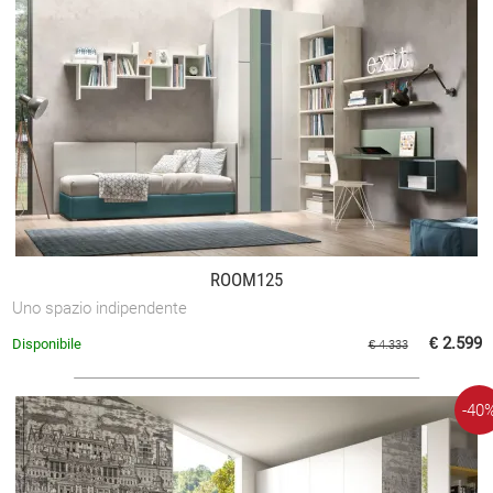
ROOM125
Uno spazio indipendente
€ 2.599
Disponibile
€ 4.333
-40