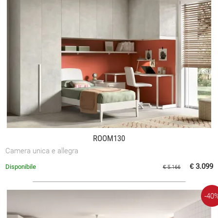
ROOM130
Camera unica e allegra
€ 3.099
Disponibile
€ 5.166
-40