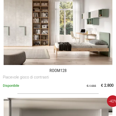
ROOM128
Piacevole gioco di contrasti
€ 2.800
Disponibile
€ 4.666
-40