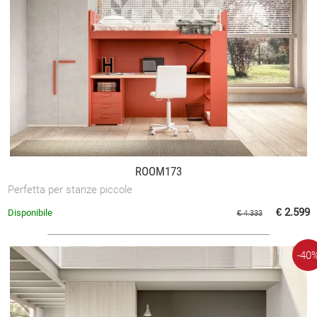
ROOM173
Perfetta per stanze piccole
€ 2.599
Disponibile
€ 4.333
-40