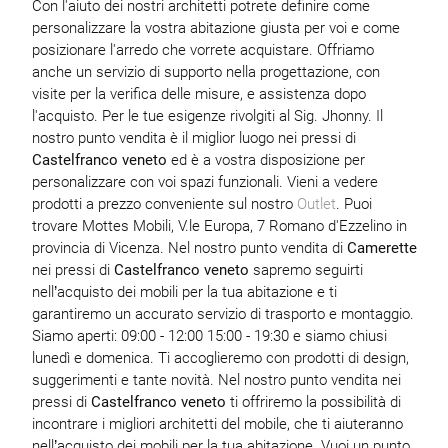
Con l'aiuto dei nostri architetti potrete definire come
personalizzare la vostra abitazione giusta per voi e come
posizionare l'arredo che vorrete acquistare. Offriamo
anche un servizio di supporto nella progettazione, con
visite per la verifica delle misure, e assistenza dopo
l'acquisto. Per le tue esigenze rivolgiti al Sig. Jhonny. Il
nostro punto vendita è il miglior luogo nei pressi di
Castelfranco veneto
ed è a vostra disposizione per
personalizzare con voi spazi funzionali. Vieni a vedere
prodotti a prezzo conveniente sul nostro
Outlet
. Puoi
trovare Mottes Mobili, V.le Europa, 7 Romano d'Ezzelino in
provincia di Vicenza. Nel nostro punto vendita di
Camerette
nei pressi di
Castelfranco veneto
sapremo seguirti
nell’acquisto dei mobili per la tua abitazione e ti
garantiremo un accurato servizio di trasporto e montaggio.
Siamo aperti: 09:00 - 12:00 15:00 - 19:30 e siamo chiusi
lunedì e domenica. Ti accoglieremo con prodotti di design,
suggerimenti e tante novità. Nel nostro punto vendita nei
pressi di
Castelfranco veneto
ti offriremo la possibilità di
incontrare i migliori architetti del mobile, che ti aiuteranno
nell’acquisto dei mobili per la tua abitazione. Vuoi un punto