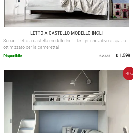
LETTO A CASTELLO MODELLO INCLI
Scopri il letto a castello modello Incli: design innovativo e spazio
ottimizzato per la cameretta!
€ 1.599
Disponibile
€ 2.666
-40