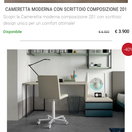
CAMERETTA MODERNA CON SCRITTOIO COMPOSIZIONE 201
Scopri la Cameretta moderna composizione 201 con scrittoio:
design unico per un comfort ottimale!
€ 3.900
Disponibile
€ 6.500
-40