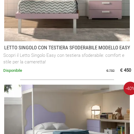
LETTO SINGOLO CON TESTIERA SFODERABILE MODELLO EASY
Scopri il Letto Singolo Easy con testiera sfoderabile: comfort e
stile per la cameretta!
€ 450
Disponibile
€ 750
-40