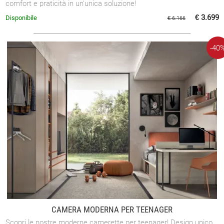
comfort e praticità in un'unica soluzione!
€ 3.699
Disponibile
€ 6.166
-40
CAMERA MODERNA PER TEENAGER
Scopri le nostre moderne camerette per teenager! Design unico,