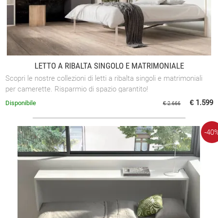
LETTO A RIBALTA SINGOLO E MATRIMONIALE
Scopri le nostre collezioni di letti a ribalta singoli e matrimoniali
per camerette. Risparmio di spazio garantito!
€ 1.599
Disponibile
€ 2.666
-40