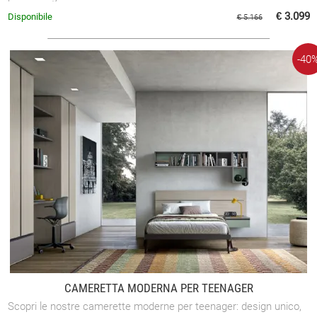
€ 3.099
Disponibile
€ 5.166
-40
CAMERETTA MODERNA PER TEENAGER
Scopri le nostre camerette moderne per teenager: design unico,