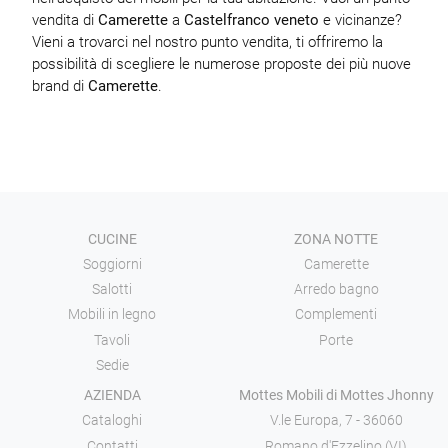
vendita di
Camerette
a
Castelfranco veneto
e vicinanze?
Vieni a trovarci nel nostro punto vendita, ti offriremo la
possibilità di scegliere le numerose proposte dei più nuove
brand di
Camerette
.
CUCINE
ZONA NOTTE
Soggiorni
Camerette
Salotti
Arredo bagno
Mobili in legno
Complementi
Tavoli
Porte
Sedie
AZIENDA
Mottes Mobili di Mottes Jhonny
Cataloghi
V.le Europa, 7 - 36060
Contatti
Romano d'Ezzelino (VI)