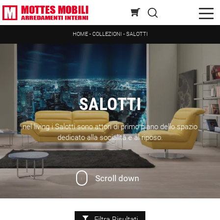
HOME
-
COLLEZIONI
-
SALOTTI
SALOTTI
nel living i Salotti sono attori di primo piano dello spazio
dedicato alla socialità e al riposo.
Scroll down
Filtra Risultati