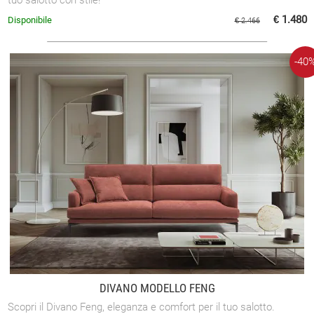
€ 1.480
Disponibile
€ 2.466
-40
DIVANO MODELLO FENG
Scopri il Divano Feng, eleganza e comfort per il tuo salotto.