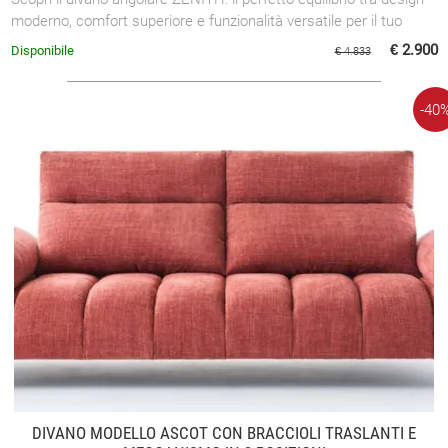
moderno, comfort superiore e funzionalità versatile per il tuo
soggiorno.
€ 2.900
Disponibile
€ 4.833
-40
DIVANO MODELLO ASCOT CON BRACCIOLI TRASLANTI E