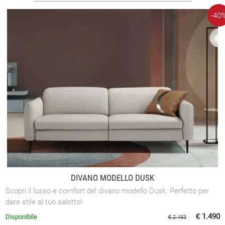
-40
DIVANO MODELLO DUSK
Scopri il lusso e comfort del divano modello Dusk. Perfetto per
dare stile al tuo salotto!
€ 1.490
Disponibile
€ 2.483