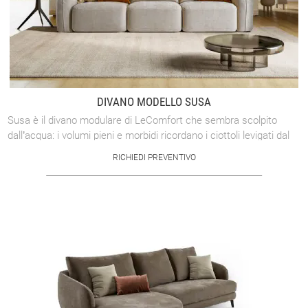
DIVANO MODELLO SUSA
Susa è il divano modulare di LeComfort che sembra scolpito
dall’acqua: i volumi pieni e morbidi ricordano i ciottoli levigati dal
fiume, le cui curve ...
RICHIEDI PREVENTIVO