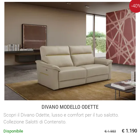
-40
DIVANO MODELLO ODETTE
Scopri il Divano Odette, lusso e comfort per il tuo salotto.
Collezione Salotti di Contensto.
€ 1.190
Disponibile
€ 1.983