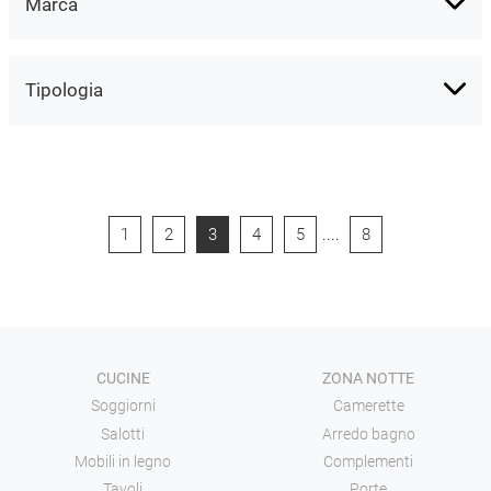
Marca
Tipologia
1
2
3
4
5
....
8
CUCINE
ZONA NOTTE
Soggiorni
Camerette
Salotti
Arredo bagno
Mobili in legno
Complementi
Tavoli
Porte