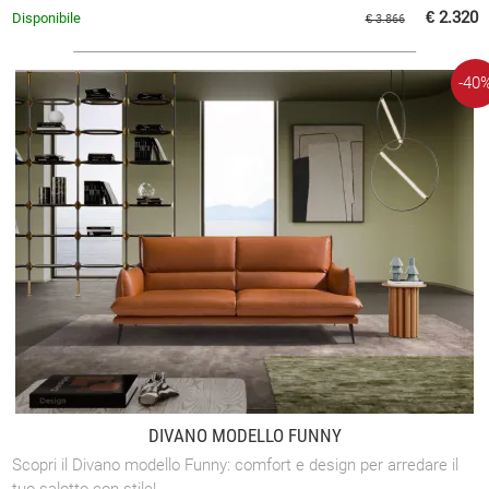
€ 2.320
Disponibile
€ 3.866
-40
DIVANO MODELLO FUNNY
Scopri il Divano modello Funny: comfort e design per arredare il
tuo salotto con stile!