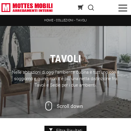
HOME
-
COLLEZIONI
-
TAVOLI
TAVOLI
Nelle abitazioni di oggi l'ambiente cucina è tutt'uno con il
soggiorno e quindi non c'è più una netta distinzione fra
Tavoli e Sedie per i due ambienti.
Scroll down
Filtra Risultati