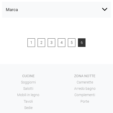
Marca
1
2
3
4
5
6
CUCINE
ZONA NOTTE
Soggiorni
Camerette
Salotti
Arredo bagno
Mobili in legno
Complementi
Tavoli
Porte
Sedie