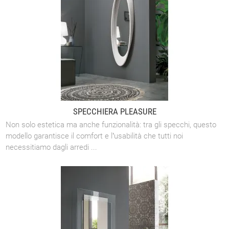
SPECCHIERA PLEASURE
Non solo estetica ma anche funzionalità: tra gli specchi, questo
modello garantisce il comfort e l’usabilità che tutti noi
necessitiamo dagli arredi ...