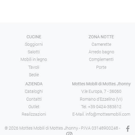
CUCINE
ZONA NOTTE
Soggiorni
Camerette
Salotti
Arredo bagno
Mobili in legno
Complementi
Tavoli
Porte
Sedie
AZIENDA
Mottes Mobili di Mottes Jhonny
Cataloghi
V.le Europa, 7 - 36060
Contatti
Romano d'Ezzelino (VI)
Outlet
Tel.
+39 0424-383612
Realizzazioni
E-Mail.
info@mottesmobili.com
® 2026 Mottes Mobili di Mottes Jhonny - P.IVA 03148900248 -