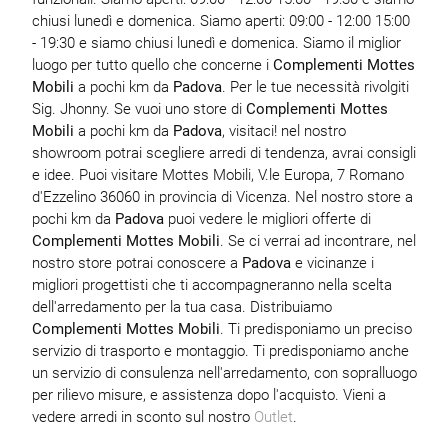
chiusi lunedì e domenica. Siamo aperti: 09:00 - 12:00 15:00
- 19:30 e siamo chiusi lunedì e domenica. Siamo il miglior
luogo per tutto quello che concerne i
Complementi Mottes
Mobili
a pochi km da
Padova
. Per le tue necessità rivolgiti
Sig. Jhonny. Se vuoi uno store di
Complementi Mottes
Mobili
a pochi km da
Padova
, visitaci! nel nostro
showroom potrai scegliere arredi di tendenza, avrai consigli
e idee. Puoi visitare Mottes Mobili, V.le Europa, 7 Romano
d'Ezzelino 36060 in provincia di Vicenza. Nel nostro store a
pochi km da
Padova
puoi vedere le migliori offerte di
Complementi Mottes Mobili
. Se ci verrai ad incontrare, nel
nostro store potrai conoscere a
Padova
e vicinanze i
migliori progettisti che ti accompagneranno nella scelta
dell'arredamento per la tua casa. Distribuiamo
Complementi Mottes Mobili
. Ti predisponiamo un preciso
servizio di trasporto e montaggio. Ti predisponiamo anche
un servizio di consulenza nell'arredamento, con sopralluogo
per rilievo misure, e assistenza dopo l'acquisto. Vieni a
vedere arredi in sconto sul nostro
Outlet
.