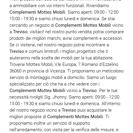
a ammobiliare con voi interni funzionali. Rivendiamo
Complementi Mottes Mobili
. Siamo aperti: 09:00 - 12:00
15:00 - 19:30 e siamo chiusi lunedì e domenica. Se stai
cercando un negozio di
Complementi Mottes Mobili
vicino
a
Treviso
, visitaci! nel nostro punto vendita potrai comprare
prodotti dei migliori marchi, avrai complementi e accessori.
Se ci visiterai, nel nostro negozio potrai incontrare a
Treviso
e comuni limitrofi i migliori progettisti che ti
aiuteranno nella scelta dei mobili per la tua abitazione.
Troverai Mottes Mobili, V.le Europa, 7 Romano d'Ezzelino
36060 in provincia di Vicenza. Ti proponiamo un meticoloso
servizio di montaggio mobili a domicilio. Siamo un luogo
specializzato per ciò che ha a che vedere con i
Complementi Mottes Mobili
vicino a
Treviso
. Per le tue
necessità rivolgiti Sig. Jhonny. Siamo aperti: 09:00 - 12:00
15:00 - 19:30 e siamo chiusi lunedì e domenica. All'interno
del nostro negozio vicino a
Treviso
puoi acquistare le
migliori proposte di
Complementi Mottes Mobili
. Ti
proponiamo inoltre un servizio di supporto
nell'arredamento, con visita per la verifica delle misure, e