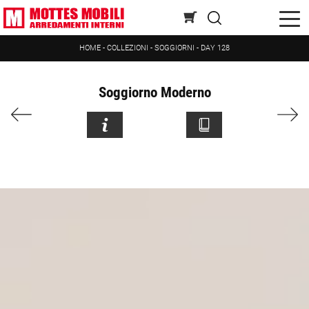
HOME
-
COLLEZIONI
-
SOGGIORNI
-
DAY 128
Soggiorno Moderno