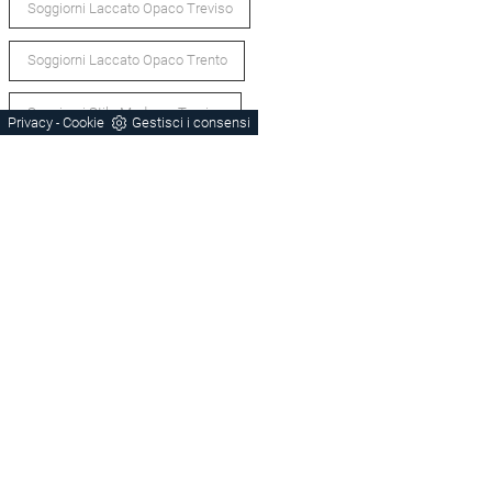
Soggiorni Laccato Opaco Treviso
Soggiorni Laccato Opaco Trento
Soggiorni Stile Moderno Treviso
Privacy
Cookie
Gestisci i consensi
-
Soggiorni Stile Moderno Trento
Porta-Tv Treviso
Pensili Treviso
Pensili Trento
Porta-Tv Trento
Pensili Schio
Porta-Tv Schio
POTREBBERO PIACERTI ANCHE