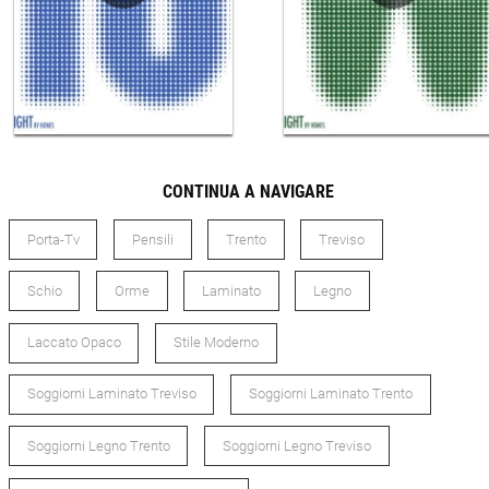
CONTINUA A NAVIGARE
Porta-Tv
Pensili
Trento
Treviso
Schio
Orme
Laminato
Legno
Laccato Opaco
Stile Moderno
Soggiorni Laminato Treviso
Soggiorni Laminato Trento
Soggiorni Legno Trento
Soggiorni Legno Treviso