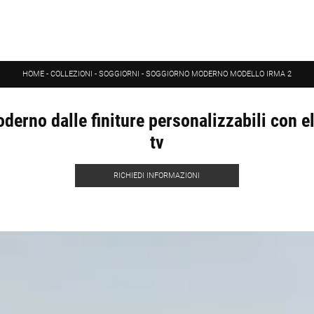
HOME
-
COLLEZIONI
-
SOGGIORNI
-
SOGGIORNO MODERNO MODELLO IRMA 2
erno dalle finiture personalizzabili con 
tv
RICHIEDI INFORMAZIONI