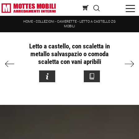
HOME
-
COLLEZIONI
-
CAMERETTE
-
LETTO A CASTELLO ZG
MOBILI
Letto a castello, con scaletta in
metallo salvaspazio o comoda
scaletta con vani apribili