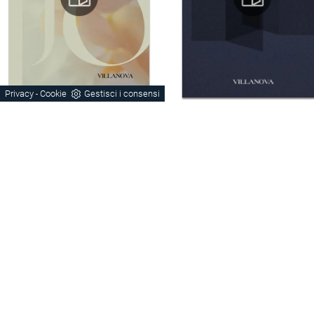
Privacy
Cookie
Gestisci i consensi
-
CONTINUA A NAVIGARE
Armadi
Letti
Comodini
Padova
Castelfranco Veneto
Schio
Villanova
Legno
Legno Laccato
Stile Design
Zona Notte Legno Padova
Zona Notte Legno Laccato Padova
Zona Notte Stile Design Padova
Armadi Padova