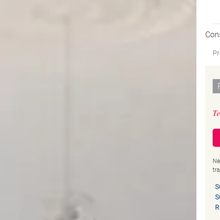
Con
Pr
Te
Ne
tr
S
S
R