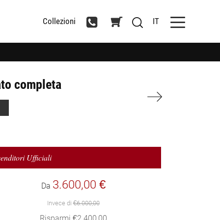
Collezioni
IT
ato completa
enditori Ufficiali
3.600,00 €
Da
Invece di
€6.000,00
Risparmi €2.400,00