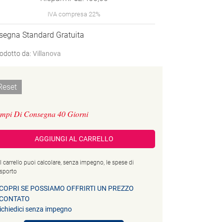
IVA compresa 22%
segna Standard Gratuita
odotto da:
Villanova
Reset
mpi Di Consegna 40 Giorni
AGGIUNGI AL CARRELLO
l carrello puoi calcolare, senza impegno, le spese di
asporto
COPRI SE POSSIAMO OFFRIRTI UN PREZZO
CONTATO
ichiedici senza impegno