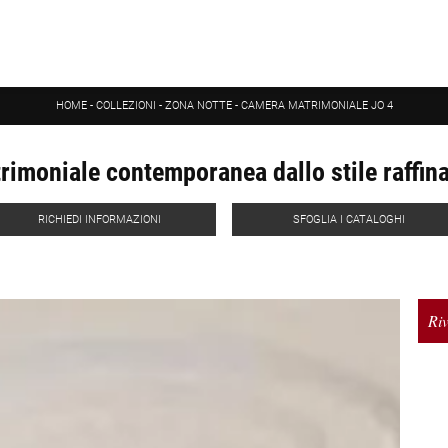
HOME
-
COLLEZIONI
-
ZONA NOTTE
-
CAMERA MATRIMONIALE JO 4
imoniale contemporanea dallo stile raffin
RICHIEDI INFORMAZIONI
SFOGLIA I CATALOGHI
Riv