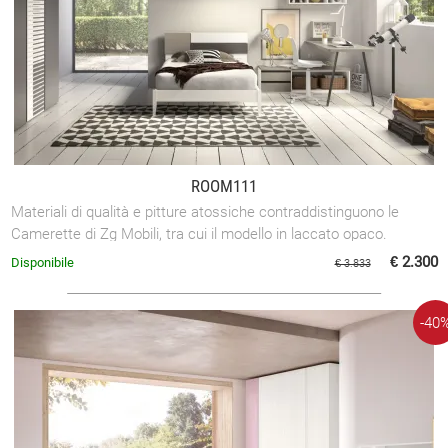
ROOM111
Materiali di qualità e pitture atossiche contraddistinguono le
Camerette di Zg Mobili, tra cui il modello in laccato opaco.
€ 2.300
Disponibile
€ 3.833
-40