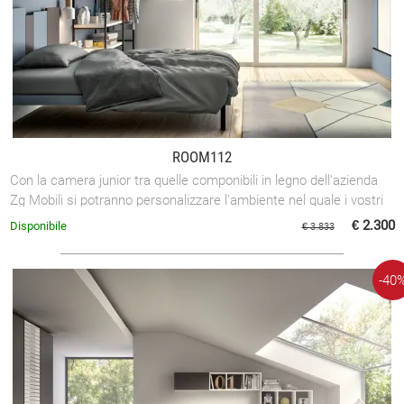
ROOM112
Con la camera junior tra quelle componibili in legno dell'azienda
Zg Mobili si potranno personalizzare l'ambiente nel quale i vostri
bimbi ...
€ 2.300
Disponibile
€ 3.833
-40