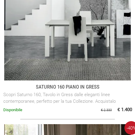
SATURNO 160 PIANO IN GRESS
Scopri Saturno 160, Tavolo in Gress dalle eleganti linee
contemporanee, perfetto per la tua Collezione. Acquistalo
adesso!
€ 1.400
Disponibile
€ 2.333
-40