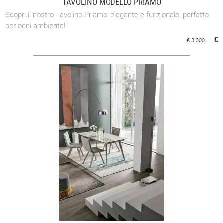
TAVOLINO MODELLO PRIAMO
Scopri il nostro Tavolino Priamo: elegante e funzionale, perfetto
per ogni ambiente!
€
€ 3.300