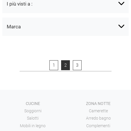
I più visti a :
Marca
1
2
3
CUCINE
ZONA NOTTE
Soggiorni
Camerette
Salotti
Arredo bagno
Mobili in legno
Complementi