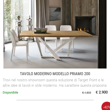
TAVOLO MODERNO MODELLO PRIAMO 200
Trovi nel nostro showroom questa soluzione di Target Point e le
altre idee di tavoli in stile moderno. Ha carattere questa proposta
di tavoli di ...
€ 2.900
Disponibile
€ 4.833
-40