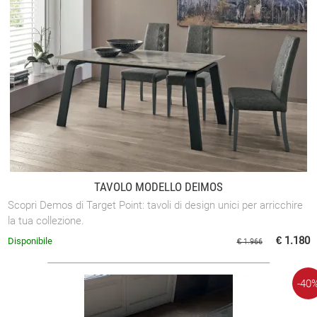
TAVOLO MODELLO DEIMOS
Scopri Demos di Target Point: tavoli di design unici per arricchire
la tua collezione.
€ 1.180
Disponibile
€ 1.966
-40